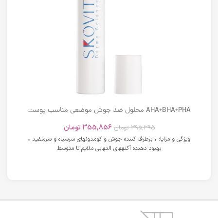
AHA+BHA+PHA محلول ضد جوش موضعی مناسب پوست
های دارای آکنه اسکوویت
355,856
تومان
395,395
تومان
ویژگی و مزایا: • برطرف کننده جوش و کومدونهای سرسیاه و سرسفید •
بهبود دهنده آکنههای التهابی ملایم تا متوسط