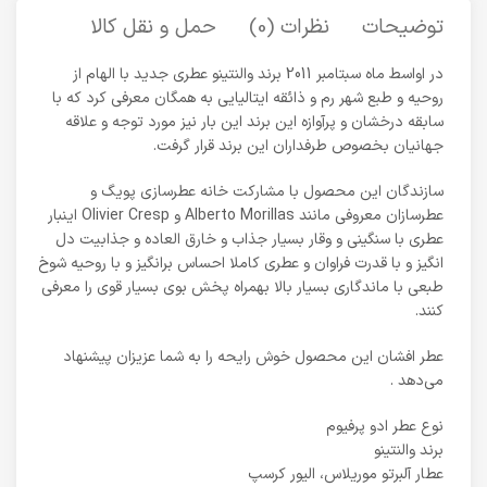
توضیحات
نظرات (0)
حمل و نقل کالا
در اواسط ماه سبتامبر 2011 برند والنتینو عطری جدید با الهام از
روحیه و طبع شهر رم و ذائقه ایتالیایی به همگان معرفی کرد که با
سابقه درخشان و پرآوازه این برند این بار نیز مورد توجه و علاقه
جهانیان بخصوص طرفداران این برند قرار گرفت.
سازندگان این محصول با مشارکت خانه عطرسازی پویگ و
عطرسازان معروفی مانند Alberto Morillas و Olivier Cresp اینبار
عطری با سنگینی و وقار بسیار جذاب و خارق العاده و جذابیت دل
انگیز و با قدرت فراوان و عطری کاملا احساس برانگیز و با روحیه شوخ
طبعی با ماندگاری بسیار بالا بهمراه پخش بوی بسیار قوی را معرفی
کنند.
عطر افشان این محصول خوش رایحه را به شما عزیزان پیشنهاد
می‌دهد .
نوع عطر ادو پرفیوم
برند والنتینو
عطار آلبرتو موریلاس، الیور کرسپ