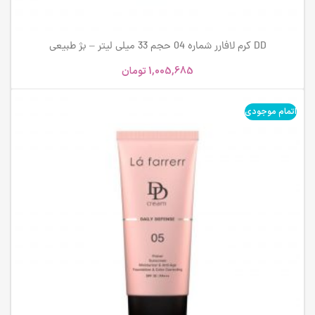
DD کرم لافارر شماره 04 حجم 33 میلی لیتر – بژ طبیعی
1,005,685
تومان
اتمام موجودی