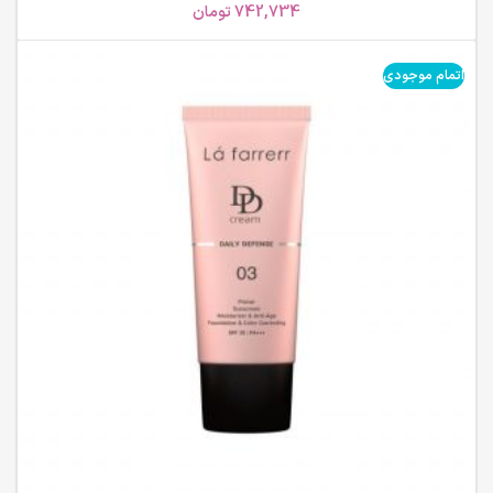
742,734
تومان
اتمام موجودی