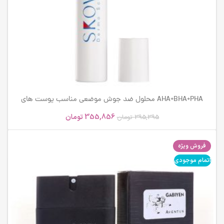
AHA+BHA+PHA محلول ضد جوش موضعی مناسب پوست های
دارای آکنه اسکوویت
355,856
تومان
395,395
تومان
فروش ویژه
اتمام موجودی