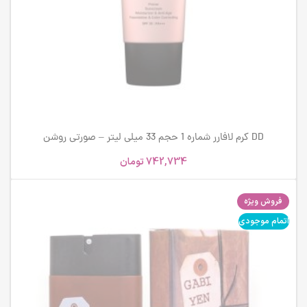
DD کرم لافارر شماره 1 حجم 33 میلی لیتر – صورتی روشن
742,734
تومان
فروش ویژه
اتمام موجودی