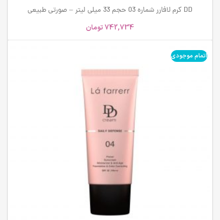
DD کرم لافارر شماره 03 حجم 33 میلی لیتر – صورتی طبیعی
742,734
تومان
اتمام موجودی