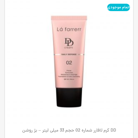
اتمام موجودی
DD کرم لافارر شماره 02 حجم 33 میلی لیتر – بژ روشن