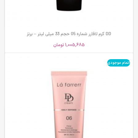
DD کرم لافارر شماره 05 حجم 33 میلی لیتر – برنز
1,005,685
تومان
اتمام موجودی