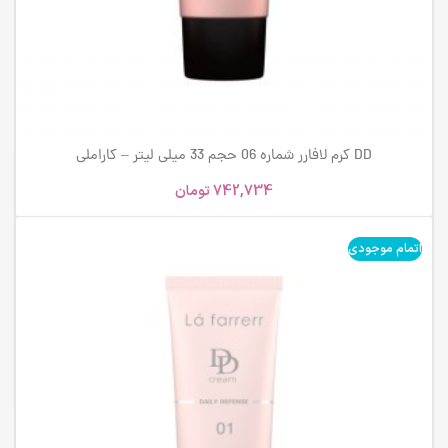
DD کرم لافارر شماره 06 حجم 33 میلی لیتر – کاراملی
742,734
تومان
اتمام موجودی