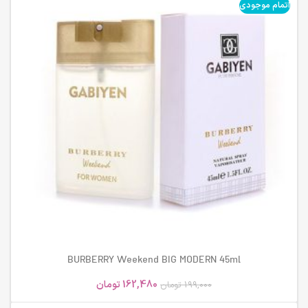
اتمام موجودی
BURBERRY Weekend BIG MODERN 45ml
162,480
تومان
199,000
تومان