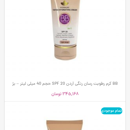
BB کرم رطوبت رسان رنگی آردن SPF 20 حجم 40 میلی لیتر – بژ
روشن
345,168
تومان
اتمام موجودی