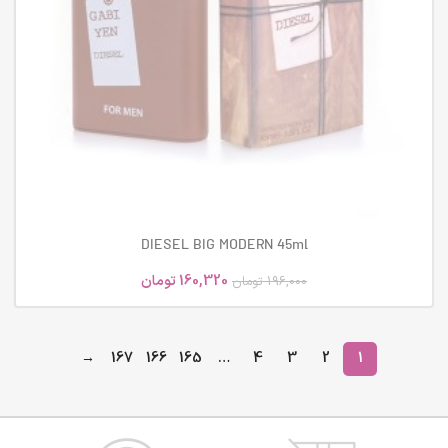
DIESEL BIG MODERN 45ml
160,320
تومان
196,000
تومان
→
167
166
165
…
4
3
2
1