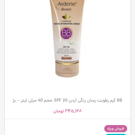
BB کرم رطوبت رسان رنگی آردن SPF 20 حجم 40 میلی لیتر – بژ
طبیعی
345,168
تومان
فروش ویژه