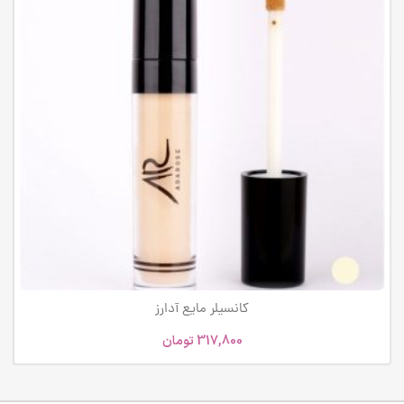
کانسیلر مایع آدارز
317,800
تومان