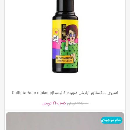
اسپری فیکساتور آرایش صورت کالیستا|Callista face makeup
fixative spray
210,105
تومان
261,000
تومان
اتمام موجودی