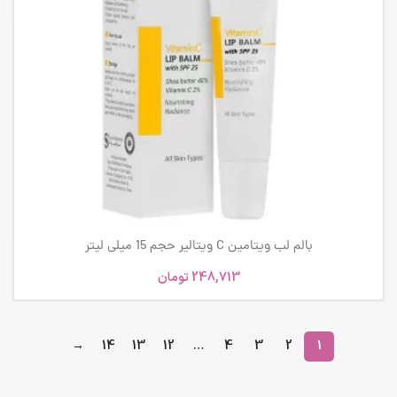
بالم لب ویتامین C ویتالیر حجم 15 میلی لیتر
248,713
تومان
→
14
13
12
…
4
3
2
1