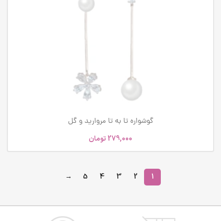
گوشواره تا به تا مروارید و گل
279,000
تومان
→
5
4
3
2
1