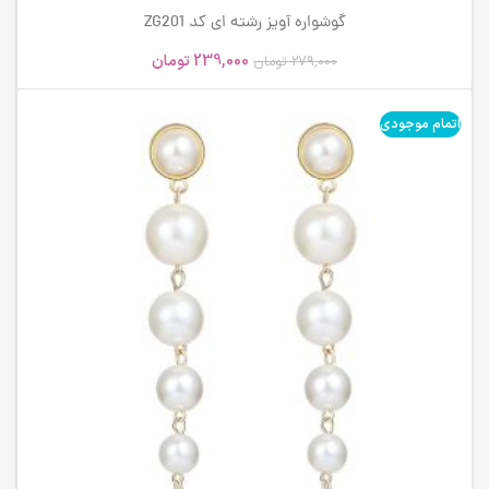
گوشواره آویز رشته ای کد ZG201
239,000
تومان
279,000
تومان
اتمام موجودی