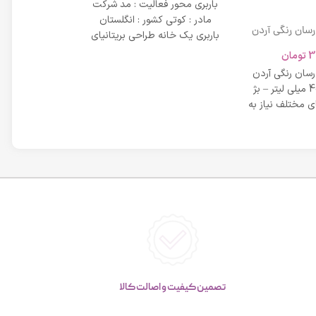
باربری محور فعالیت : مد شرکت
مادر : کوتی کشور : انگلستان
 رسان رنگی آردن
باربری یک خانه طراحی بریتانیای
SPF 20 حجم 40 میلی لیتر – بژ
میلی لیتر
لوکس است که
3
تومان
42,734
عی
 رسان رنگی آردن
مشخصات دی دی 
SPF 20 حجم 40 میلی لیتر – بژ
 مختلف نیاز به
بر خاصیت پو
پوست، عم
تصمین کیفیت و اصالت کالا