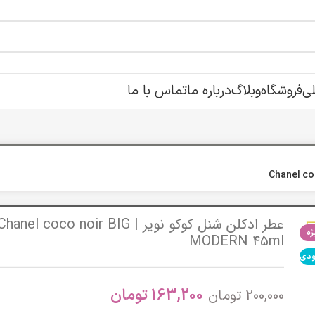
ی
فروشگاه
وبلاگ
درباره ما
تماس با ما
عطر ادکلن شنل کوکو نویر | Chanel coco noir BIG
ه
MODERN 45ml
ودی
163,200
تومان
200,000
تومان