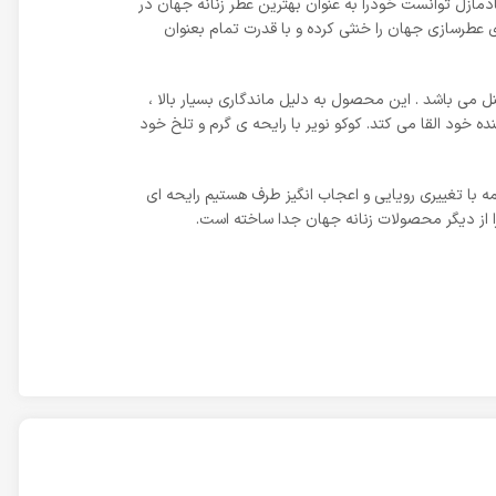
نل در سال 1984 با ترکیبی خارق العاده همگان را شیفته خود کرد و در ادامه در سال 2001 عطر کوکو مادمازل توانست خودرا به عنوان بهترین عطر زنانه جهان در
رفی یعنی اواخر تابستان 2012 همه رکوردها و زحمات دیگر برندهای عطرسازی جهان را خنثی کرده و با قدرت تمام بعنوان
رکیبی از نسخه قدیمی و جدید کوکوشنل می باشد . این محصول به دلیل ماندگاری بسیار بالا ،
خود القا می کتد. کوکو نویر با رایحه ی گرم و تلخ خود
امه با تغییری رویایی و اعجاب انگیز طرف هستیم رایحه ای
از دیگر محصولات زنانه جهان جدا ساخته است.