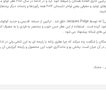
اولین محصول این گروه یعنی کوکو چ
3 سال پیاپی معرفی کند، و اما امروز کوکو نویر در اوایل روزهای تولید و مع
Coco Noir Chanel for women (کوکو نویر شنل) که توسط Jacques Polge خلق شد ، ت
ود کرده است . استفاده از این عطر حس خوب و منحصر به فردی را به مصرف کننده 
ی های شبانه پیشنهاد می شود .
همگان را شگفت زده میکند که چرا عطری زنانه با رایحه ای به این تلخی ولی در اد
 در آن عیان است. پخش بو و ماندگاری خوب این محصول و رایحه گیرایش آن را 
یل – مشک