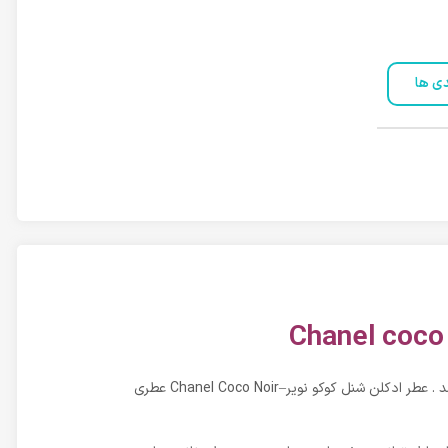
دی ها
شنل کوکو نویر-Chanel Coco Noir عطری است با رایحه گرم و تلخ و شیرین. این عطر در سال ۲۰۱۲ به بازار عطر و ادکلن عرضه شد . عطر ادکلن شنل کوکو نویر–Chanel Coco Noir عطری