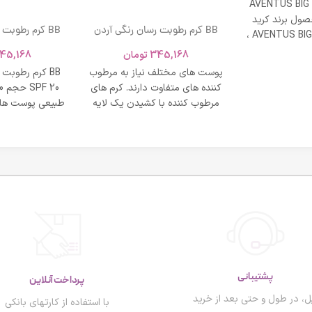
AVENTUS BIG
ول برند کرید
BB کرم رطوبت رسان رنگی آردن
BB کرم رطوبت
ادکلن AVENTUS BIG MODERN ،
SPF 20 حجم 40 میلی لیتر – بژ
و نشاط و وقار
345,168
تومان
45,168
روشن
طبی
پوست های مختلف نیاز به مرطوب
BB کرم رطوبت
کننده های متفاوت دارند. کرم های
مرطوب کننده با کشیدن یک لایه
طبیعی پوست های
محافظت روی
پشتیبانی
پرداخت آنلاین
ل، در طول و حتی بعد از خرید
با استفاده از کارتهای بانکی