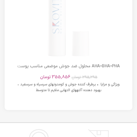
AHA+BHA+PHA محلول ضد جوش موضعی مناسب پوست
های دارای آکنه اسکوویت
355,856
تومان
395,395
تومان
ویژگی و مزایا: • برطرف کننده جوش و کومدونهای سرسیاه و سرسفید •
بهبود دهنده آکنههای التهابی ملایم تا متوسط