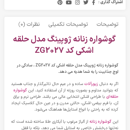
اشتراک گذاری :
توضیحات
توضیحات تکمیلی
نظرات (0)
حمل 
گوشواره زنانه ژوپینگ مدل حلقه
اشکی کد ZG2027
گوشواره زنانه ژوپینگ مدل حلقه اشکی کد ZG2027 ، سادگی در
اوج جذابیت را به شما هدیه می دهد.
اگر به دنبال
زیورآلات
ساده و در عیم حال تاثیرگذار و جذاب هستید
که بتوانید مداوم و بصورت روزنه از آن استفاده کنید، این
گوشواره
حلقه‌ای
با طراحی اشکی انتخابی عالی می باشد. طراحی نرم و براق
آن، با فرم بیضی-اشکی، حالتی مدرن و در عین حال کلاسیک ایجاد
کرده که به راحتی با انواع استایل‌ها هماهنگ می‌شود.
این
گوشواره زنانه
از آلیاژ مرغوب با آبکاری طلا ساخته شده است که
نه‌تنها درخشش خاصی به استایل شما می دهد، بلکه با قفل