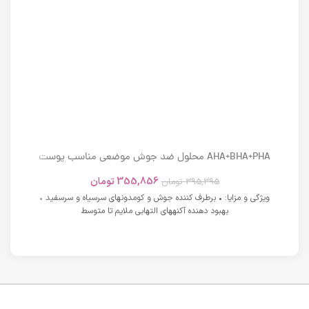
AHA+BHA+PHA محلول ضد جوش موضعی مناسب پوست
های دارای آکنه اسکوویت
355,856
تومان
395,395
تومان
ویژگی و مزایا: • برطرف کننده جوش و کومدونهای سرسیاه و سرسفید •
بهبود دهنده آکنههای التهابی ملایم تا متوسط