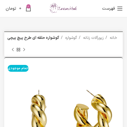
0
فهرست
0
تومان
خانه
زیورآلات زنانه
گوشواره
گوشواره حلقه ای طرح پیچ پیچی
اتمام موجودی