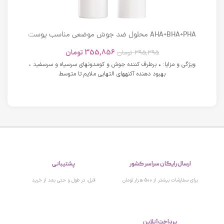
AHA+BHA+PHA محلول ضد جوش موضعی مناسب پوست
های دارای آکنه اسکوویت
355,856
تومان
395,395
تومان
ویژگی و مزایا: • برطرف کننده جوش و کومدونهای سرسیاه و سرسفید •
بهبود دهنده آکنههای التهابی ملایم تا متوسط
پشتیبانی
ارسال رایگان سراسر کشور
قبل، در طول و حتی بعد از خرید
برای سفارشات بیشتر از 500 هزار تومان