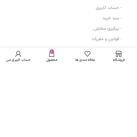
- حساب کاربری
- سبد خرید
- پیگیری سفارش
- قوانین و مقررات
انتخاب
کیت تمیز کننده
0
139,920
تومان
مسیرهای ارتباطی
گزینه
هندزفری و هدفون
فروشگاه
علاقه مندی ها
محصول
ها
حساب کاربری من
تهران
نمادهای ما