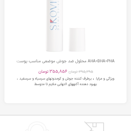
AHA+BHA+PHA محلول ضد جوش موضعی مناسب پوست
های دارای آکنه اسکوویت
355,856
تومان
395,395
تومان
ویژگی و مزایا: • برطرف کننده جوش و کومدونهای سرسیاه و سرسفید •
بهبود دهنده آکنههای التهابی ملایم تا متوسط