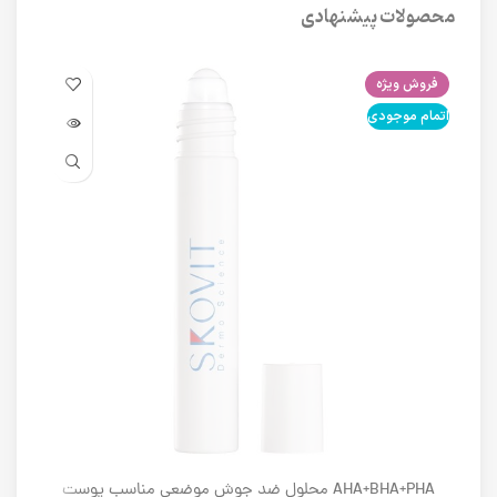
محصولات پیشنهادی
فروش ویژه
فرو
اتمام موجودی
اتما
AHA+BHA+PHA محلول ضد جوش موضعی مناسب پوست