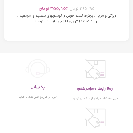
های دارای آکنه اسکوویت
355,856
تومان
395,395
تومان
ویژگی و مزایا: • برطرف کننده جوش و کومدونهای سرسیاه و سرسفید •
بهبود دهنده آکنههای التهابی ملایم تا متوسط
پشتیبانی
ارسال رایگان سراسر کشور
قبل، در طول و حتی بعد از خرید
برای سفارشات بیشتر از 500 هزار تومان