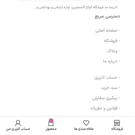
لاریسا مد فروشگاه انواع اکسسوری، لوازم آرایشی و بهداشتی و … .
دسترسی سریع
- صفحه اصلی
- فروشگاه
- وبلاگ
- درباره ما
- حساب کاربری
- سبد خرید
- پیگیری سفارش
- قوانین و مقررات
در انبار
کنسانتره کانتور
موجود
0
576,576
تومان
مسیرهای ارتباطی
نمی
چشم کلایتون
فروشگاه
علاقه مندی ها
محصول
حساب کاربری من
باشد