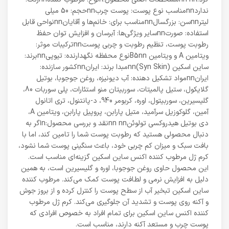
نداردnnمناسب نوع پوست: پوست چربnnحجم: 50 میلی
لیترnnسن: بزرگسالnnمناسب برای: خانم‌ها و آقایانnnنواحی قابل
استفاده: صورتnnسایر ویژگی‌ها: آبرسان و افزایش توان حفظ
رطوبت پوست، تنظیم رطوبت و چربی پوستnnترکیبات موثر:
ویتامین A و ویتامین B5nnنوع محفظه نگهدارنده: تیوپیnnبرند:
ساین اسکین (Syn Skin)nnمبدا برند: ایرانnnکشور سازنده:
ایرانnnمواد تشکیل دهنده: آب دیونیزه، روغن جوجوبا، بوتیل
گلایکول، ستیل پالمیتات، سوربیتان منو استئارات، پلی سوربات 80،
گلیسیرین، سوربیتول، اوره، کربومر 940، د-پانتنول، تری اتانول
آمین، گلوکوزیل سرآمید، متیل پارابن، پروپیل پارابن، ویتامین A،
دی بوتیل هیدروکسی تولوئنnn nnنقد و بررسی محصول:nاگر به
دنبال محصولی هستید که رطوبت پوست شما را تامین کند، اما با
بافت سبک و میزان کم چربی خود، باعث سنگینی پوست شما نشود،
کرم ژل مرطوب کننده اکنس ساین اسکین گزینه‌ای مناسب است.
این محصول حاوی روغن جوجوبا، اوره و گلیسیرین است، به همین
دلیل به افزایش نرمی و لطافت پوست کمک می‌کند. مرطوب کننده
ساین اسکین تبخیر آب از سطح پوست را کنترل کرده و از بروز جوش
و آکنه روی پوست و تشدید آن جلوگیری می‌کند. کرم ژل مرطوب
کننده اکنس ساین اسکین برای تمام افراد به خصوص افرادی که
پوست چرب و مستعد آکنه دارند، مناسب است.