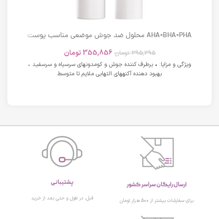
AHA+BHA+PHA محلول ضد جوش موضعی مناسب پوست
های دارای آکنه اسکوویت
355,856
تومان
395,395
تومان
ویژگی و مزایا: • برطرف کننده جوش و کومدونهای سرسیاه و سرسفید •
بهبود دهنده آکنههای التهابی ملایم تا متوسط
پشتیبانی
ارسال رایگان سراسر کشور
قبل، در طول و حتی بعد از خرید
برای سفارشات بیشتر از 500 هزار تومان