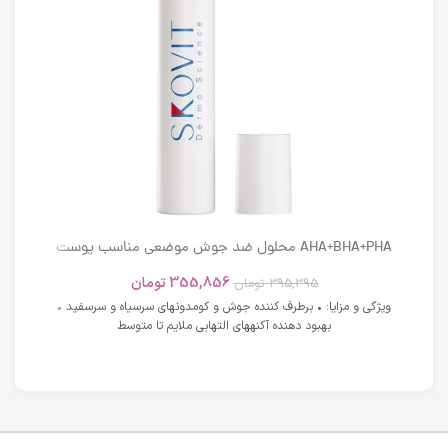
AHA+BHA+PHA محلول ضد جوش موضعی مناسب پوست
های دارای آکنه اسکوویت
355,856
تومان
395,395
تومان
ویژگی و مزایا: • برطرف کننده جوش و کومدونهای سرسیاه و سرسفید •
بهبود دهنده آکنههای التهابی ملایم تا متوسط