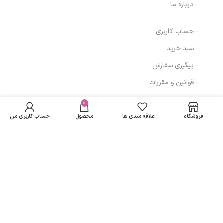
- درباره ما
- حساب کاربری
- سبد خرید
- پیگیری سفارش
- قوانین و مقررات
کرم ژل مرطوب
در انبار
کننده و ضد چروک
موجود
0
286,681
تومان
مسیرهای ارتباطی
نمی
مردانه هیدرودرم
فروشگاه
علاقه مندی ها
محصول
حساب کاربری من
باشد
حجم 50 میلی لیتر
تهران
نمادهای ما