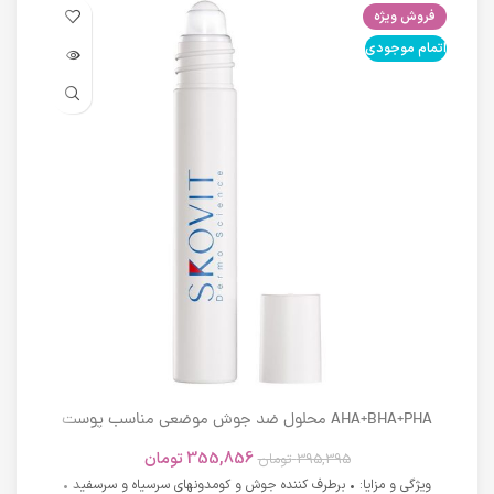
فروش ویژه
فرو
اتمام موجودی
اتما
AHA+BHA+PHA محلول ضد جوش موضعی مناسب پوست
های دارای آکنه اسکوویت
355,856
تومان
395,395
تومان
ویژگی و مزایا: • برطرف کننده جوش و کومدونهای سرسیاه و سرسفید •