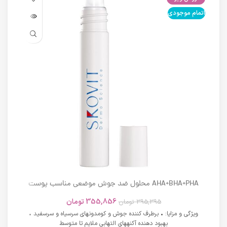
اتمام موجودی
اتما
AHA+BHA+PHA محلول ضد جوش موضعی مناسب پوست
های دارای آکنه اسکوویت
355,856
تومان
395,395
تومان
ویژگی و مزایا: • برطرف کننده جوش و کومدونهای سرسیاه و سرسفید •
بهبود دهنده آکنههای التهابی ملایم تا متوسط