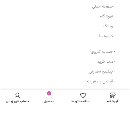
- صفحه اصلی
- فروشگاه
- وبلاگ
- درباره ما
- حساب کاربری
- سبد خرید
- پیگیری سفارش
- قوانین و مقررات
در انبار
کرم هیدرولیفت
موجود
0
4,015,019
تومان
مسیرهای ارتباطی
پیشرفته 50 میلی
نمی
لیتری ام بی کی
فروشگاه
علاقه مندی ها
محصول
حساب کاربری من
باشد
تهران