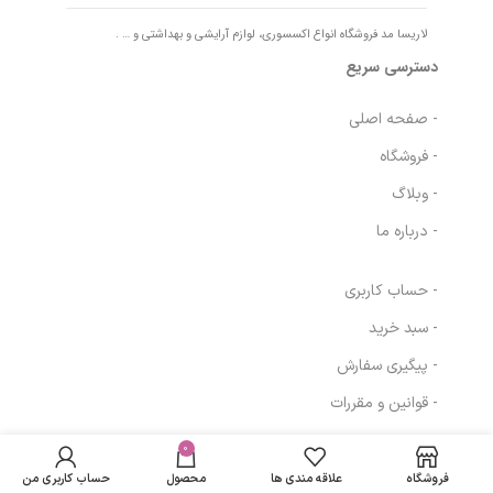
لاریسا مد فروشگاه انواع اکسسوری، لوازم آرایشی و بهداشتی و … .
دسترسی سریع
- صفحه اصلی
- فروشگاه
- وبلاگ
- درباره ما
- حساب کاربری
- سبد خرید
- پیگیری سفارش
- قوانین و مقررات
کرم میوه ای نوتری
تاچ مای(پوستهای
در انبار
181,700
تومان
بسیار خشک)
موجود
0
مسیرهای ارتباطی
نمی
200میل|My nutri
139,909
تومان
فروشگاه
علاقه مندی ها
محصول
حساب کاربری من
باشد
touch cream