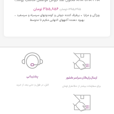
AHA+BHA+PHA محلول ضد جوش موضعی مناسب پوست
های دارای آکنه اسکوویت
355,856
تومان
395,395
تومان
ویژگی و مزایا: • برطرف کننده جوش و کومدونهای سرسیاه و سرسفید •
بهبود دهنده آکنههای التهابی ملایم تا متوسط
پشتیبانی
ارسال رایگان سراسر کشور
قبل، در طول و حتی بعد از خرید
برای سفارشات بیشتر از 500 هزار تومان