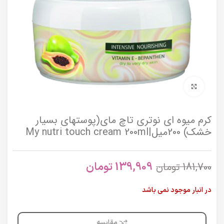
برای بزرگنمایی کلیک کنید
کرم میوه ای نوتری تاچ مای(پوستهای بسیار
خشک) 200میل|My nutri touch cream 200ml
139,909
تومان
181,700
تومان
در انبار موجود نمی باشد
مقایسه