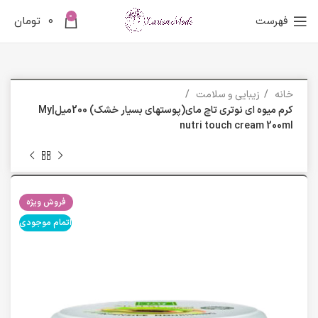
0
فهرست
0
تومان
خانه
زیبایی و سلامت
کرم میوه ای نوتری تاچ مای(پوستهای بسیار خشک) 200میل|My
nutri touch cream 200ml
فروش ویژه
اتمام موجودی