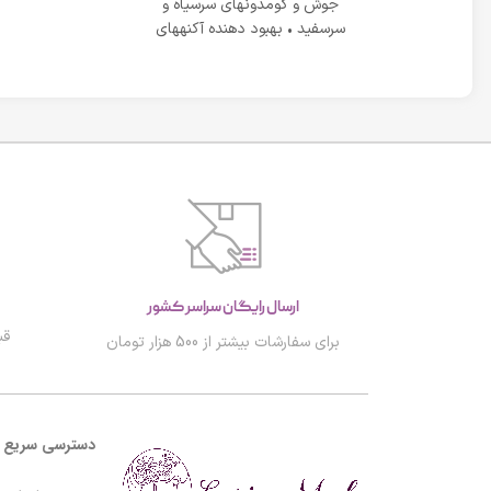
روشن dd کرم لافارر شماره 2 علاوه
جوش و کومدونهای سرسیاه و
نندگی عیوب
سرسفید • بهبود دهنده آکنههای
کرد های
التهابی ملایم تا متوسط
ارسال رایگان سراسر کشور
قب
برای سفارشات بیشتر از 500 هزار تومان
دسترسی سریع