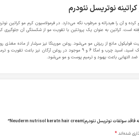
 کراتینه نوتریسل نئودرم
ده و آن را هیدراته و مرطوب نگه می‌دارد. در فرمولاسیون کرم مو کراتین نوتر
ر رفته است. کراتین به عنوان یک پروتئین با تقویت مو از شکستگی آن جلوگیری کر
فولیکول مانع از ریزش مو می‌شود. روغن مورینگا نیز سرشار از ماده مغذی رو
ویتامین e، ویتامین c، ویتامین a، آنتی اکسیدان، لینولئیک اسید، اسید چرب و امگا 6 
اد ضد التهابی باعث بهبود و ترمیم پوست و مو می‌شود.
نئودرم|Neuderm nutrisol keratn hair cream”
*
اری شده‌اند