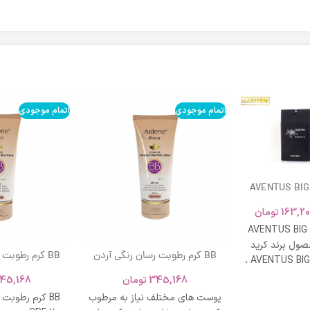
اتمام موجودی
اتمام موجودی
AVENTUS BIG
163,20
تومان
AVENTUS BIG
ول برند کرید
BB کرم رطوبت رسان رنگی آردن
BB کرم رطوبت
ادکلن AVENTUS BIG MODERN ،
SPF 20 حجم 40 میلی لیتر – بژ
و نشاط و وقار
345,168
تومان
45,168
روشن
طبی
پوست های مختلف نیاز به مرطوب
BB کرم رطوبت