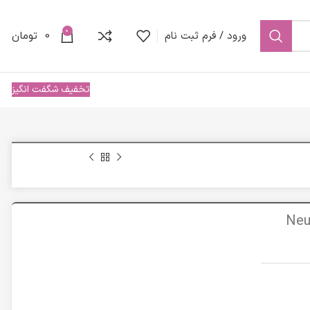
0
ورود / فرم ثبت نام
0
تومان
تخفیف شگفت انگیز
تریسل نئودرم|Neuderm