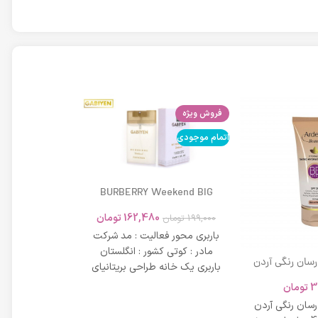
فروش ویژه
اتمام موجودی
اتمام موجودی
BURBERRY Weekend BIG
MODERN 45ml
162,480
تومان
199,000
تومان
باربری محور فعالیت : مد شرکت
مادر : کوتی کشور : انگلستان
 رسان رنگی آردن
باربری یک خانه طراحی بریتانیای
SPF 20 حجم 40 میلی لیتر – بژ
میلی لیتر
لوکس است که
3
تومان
42,734
عی
 رسان رنگی آردن
مشخصات دی دی 