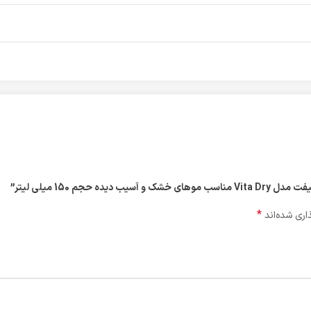
جم 150 میلی لیتر”
*
اری شده‌اند