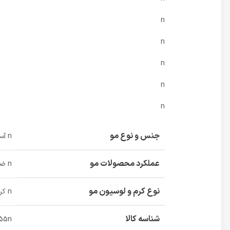
n
n
n
n
n
جنس و نوع مو
n آسیب دیده، خشکn
عملکرد محصولات مو
n ضد گره، ضد موخوره، محافظت در برابر حرارت، نرم و مرطوب کنندهn
نوع کرم و لوسیون مو
n کرمn
شناسه کالا
955n