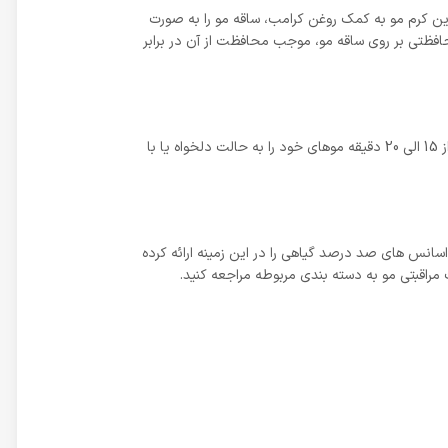
ین کرم مو به کمک روغن کرامب، ساقه مو را به صورت
حافظتی بر روی ساقه مو، موجب محافظت از آن در برابر
مقدار کافی از محصول را روی ساقه و نوک مو مرطوب مالیده و ماساژ دهید تا جذب گردد و بعد از 15 الی 20 دقیقه موهای خود را به حالت دلخواه یا با
 بوده و از سال 1393 محصولات با کیفیت و غنی از عصاره و اسانس های صد درصد گیاهی را در این زمینه ارائه کرده
مراقبتی مو به دسته بندی مربوطه مراجعه کنید.