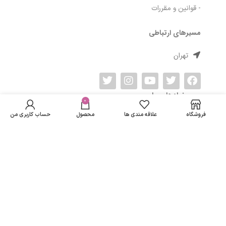
- قوانین و مقررات
مسیرهای ارتباطی
تهران
کرم موبر صورت و
بدن بانوان
در انبار
نمادهای ما
هیدرودرم مناسب
موجود
0
382,561
تومان
نمی
پوست های حساس
فروشگاه
علاقه مندی ها
محصول
حساب کاربری من
باشد
حجم 330 میلی
لیتر
تمامی حقوق متعلق به
لاریسا مد
می باشد