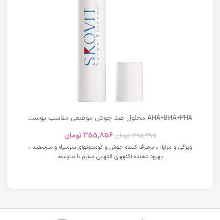
AHA+BHA+PHA محلول ضد جوش موضعی مناسب پوست
های دارای آکنه اسکوویت
355,856
تومان
395,395
تومان
ویژگی و مزایا: • برطرف کننده جوش و کومدونهای سرسیاه و سرسفید •
بهبود دهنده آکنههای التهابی ملایم تا متوسط