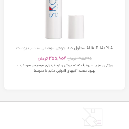
AHA+BHA+PHA محلول ضد جوش موضعی مناسب پوست
های دارای آکنه اسکوویت
355,856
تومان
395,395
تومان
ویژگی و مزایا: • برطرف کننده جوش و کومدونهای سرسیاه و سرسفید •
بهبود دهنده آکنههای التهابی ملایم تا متوسط