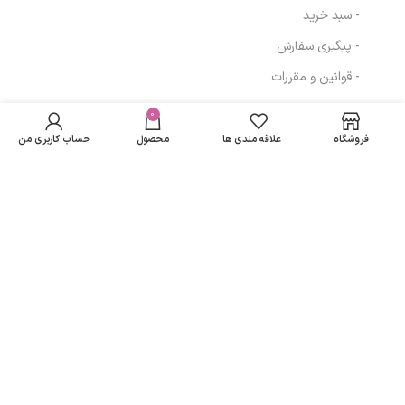
- سبد خرید
- پیگیری سفارش
- قوانین و مقررات
کرم مغذی و
در انبار
احیاکننده صورت
موجود
0
4,486,982
تومان
مسیرهای ارتباطی
نمی
130 میلی لیتر ام
فروشگاه
علاقه مندی ها
محصول
حساب کاربری من
باشد
بی کی
تهران
نمادهای ما
تمامی حقوق متعلق به
لاریسا مد
می باشد