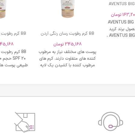
AVENTUS BIG
163,20
تومان
AVENTUS BIG
ول برند کرید
BB کرم رطوبت رسان رنگی آردن
BB کرم رطوبت
ادکلن AVENTUS BIG MODERN ،
SPF 20 حجم 40 میلی لیتر – بژ
و نشاط و وقار
345,168
تومان
45,168
روشن
طبی
پوست های مختلف نیاز به مرطوب
BB کرم رطوبت
کننده های متفاوت دارند. کرم های
مرطوب کننده با کشیدن یک لایه
طبیعی پوست های
محافظت روی