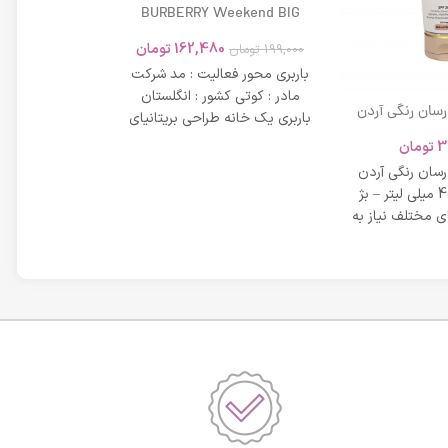
BURBERRY Weekend BIG
MODERN 45ml
162,480
تومان
199,000
تومان
باربری محور فعالیت : مد شرکت
مادر : کوتی کشور : انگلستان
 رسان رنگی آردن
باربری یک خانه طراحی بریتانیای
SPF 20 حجم 40 میلی لیتر – بژ
میلی لیتر
لوکس است که
3
تومان
42,734
عی
 رسان رنگی آردن
مشخصات دی دی 
SPF 20 حجم 40 میلی لیتر – بژ
 مختلف نیاز به
بر خاصیت پو
پوست، عم