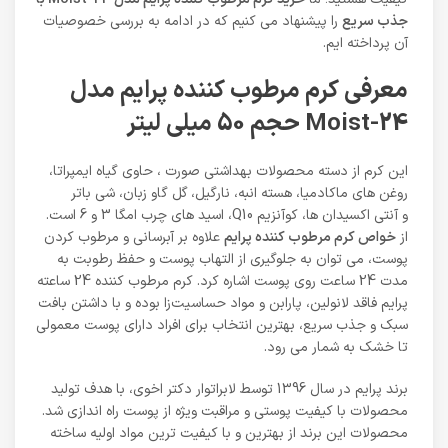
جذب سریع
را پیشنهاد می کنیم که در ادامه به بررسی خصوصیات
آن پرداخته ایم.
معرفی کرم مرطوب کننده پرایم مدل
Moist-24 حجم 50 میلی لیتر
این کرم از دسته محصولات بهداشتی صورت ، حاوی گیاه ایمپراتا،
روغن های ماکادمیا، هسته انبه، نارگیل، گل گاو زبان، شی باتر
و آنتی اکسیدان ها، کوآنزیم Q10، اسید های چرب امگا 3 و 6 است.
از
خواص کرم مرطوب کننده پرایم
علاوه بر آبرسانی و مرطوب کردن
پوست، می توان به جلوگیری از التهاب پوست و حفظ رطوبت به
مدت 24 ساعت روی پوست اشاره کرد. کرم مرطوب کننده 24 ساعته
پرایم فاقد لانولین، پارابن و مواد حساسیت‌زا بوده و با داشتن بافت
سبک و جذب سریع، بهترین انتخاب برای افراد دارای پوست معمولی
تا خشک به شمار می رود.
برند پرایم در سال 1396 توسط لابراتوار دکتر اخوی، با هدف تولید
محصولات با کیفیت پوستی و مراقبت ویژه از پوست راه اندازی شد.
محصولات این برند از بهترین و با کیفیت ترین مواد اولیه ساخته