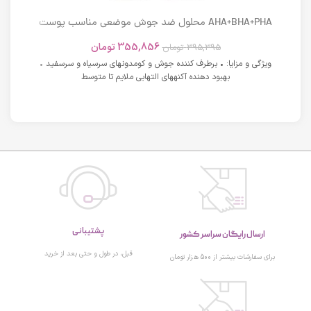
AHA+BHA+PHA محلول ضد جوش موضعی مناسب پوست
های دارای آکنه اسکوویت
355,856
تومان
395,395
تومان
ویژگی و مزایا: • برطرف کننده جوش و کومدونهای سرسیاه و سرسفید •
بهبود دهنده آکنههای التهابی ملایم تا متوسط
پشتیبانی
ارسال رایگان سراسر کشور
قبل، در طول و حتی بعد از خرید
برای سفارشات بیشتر از 500 هزار تومان