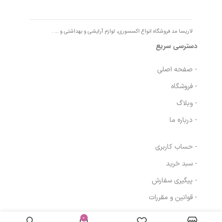
لاریسا مد فروشگاه انواع اکسسوری، لوازم آرایشی و بهداشتی و … .
دسترسی سریع
- صفحه اصلی
- فروشگاه
- وبلاگ
- درباره ما
- حساب کاربری
- سبد خرید
- پیگیری سفارش
- قوانین و مقررات
کرم مرطوب کننده
در انبار
پرایم سری Matex
موجود
0
1,152,000
تومان
مسیرهای ارتباطی