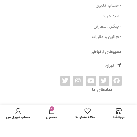
- درباره ما
- حساب کاربری
- سبد خرید
- پیگیری سفارش
- قوانین و مقررات
مسیرهای ارتباطی
تهران
کرم مرطوب کننده و
در انبار
نمادهای ما
آبرسان Ha آردن
موجود
0
190,801
تومان
حاوی کلاژن مناسب
نمی
برای پوست چرب وزن
فروشگاه
علاقه مندی ها
محصول
حساب کاربری من
باشد
50 گرم