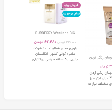
فروش ویژه
اتمام موجودی
اتمام موجودی
BURBERRY Weekend BIG
MODERN 45ml
162,480
تومان
199,000
تومان
باربری محور فعالیت : مد شرکت
مادر : کوتی کشور : انگلستان
 رسان رنگی آردن
باربری یک خانه طراحی بریتانیای
SPF 20 حجم 40 میلی لیتر – بژ
میلی لیتر
لوکس است که
3
تومان
42,734
عی
 رسان رنگی آردن
مشخصات دی دی 
SPF 20 حجم 40 میلی لیتر – بژ
 مختلف نیاز به
بر خاصیت پو
پوست، عم