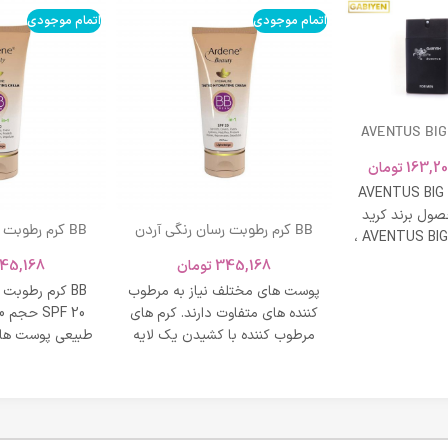
اتمام موجودی
اتمام موجودی
AVENTUS BIG
163,20
تومان
AVENTUS BIG
ول برند کرید
BB کرم رطوبت رسان رنگی آردن
BB کرم رطوبت
ادکلن AVENTUS BIG MODERN ،
SPF 20 حجم 40 میلی لیتر – بژ
و نشاط و وقار
345,168
تومان
45,168
روشن
طبی
پوست های مختلف نیاز به مرطوب
BB کرم رطوبت
کننده های متفاوت دارند. کرم های
مرطوب کننده با کشیدن یک لایه
طبیعی پوست های
محافظت روی