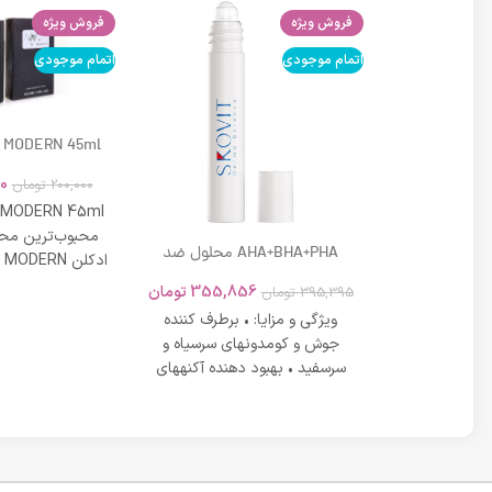
فروش ویژه
فروش ویژه
اتمام موجودی
اتمام موجودی
 MODERN 45ml
0
200,000
تومان
 MODERN 45ml
محبوب‌ترین محص
DD کرم لافارر شماره 02 حجم 33
AHA+BHA+PHA محلول ضد
 بژ روشن
جوش موضعی مناسب پوست
در عین شادابی 
تومان
355,856
تومان
395,395
تومان
های دارای آکنه اسکوویت
رم لافارر بژ
ویژگی و مزایا: • برطرف کننده
روشن dd کرم لافارر شماره 2 علاوه
جوش و کومدونهای سرسیاه و
نندگی عیوب
سرسفید • بهبود دهنده آکنههای
کرد های
التهابی ملایم تا متوسط