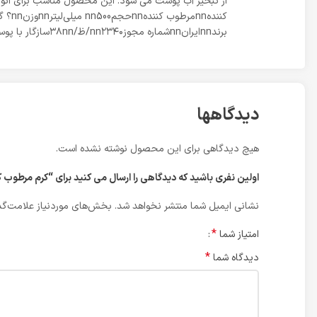
برندnnایرانnnشماره مجوزnn۲۳۴۰/ظ/۳۸nnسازگار با پوست‌‌هایnnهمه انواع پوستnnنوع محفظهnnتیوبیnnصادر کننده مجوزnnسازمان غذا و داروnnسایر توضیحاتnnفقط جهت مصارف خارجی
دیدگاهها
هیچ دیدگاهی برای این محصول نوشته نشده است.
اولین نفری باشید که دیدگاهی را ارسال می کنید برای “کرم مرطوب کننده راکوتن
نشانی ایمیل شما منتشر نخواهد شد.
بخش‌های موردنیاز علامت‌گذ
*
امتیاز شما
*
دیدگاه شما