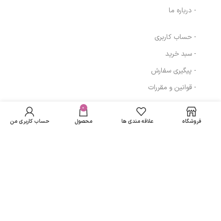
- درباره ما
- حساب کاربری
- سبد خرید
- پیگیری سفارش
- قوانین و مقررات
کرم مرطوب کننده
در انبار
دمودکسیلین مدل
موجود
0
260,986
تومان
مسیرهای ارتباطی
نمی
55 حجم 50 میلی
فروشگاه
علاقه مندی ها
محصول
حساب کاربری من
باشد
لیتر
تهران
نمادهای ما