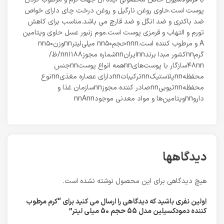
پوست است.حاوی روغن نارگیل و روغن درخت چای دارای خواص
ضد باکتری و ضد انگل و ضد قارچ می باشد.مناسب برای کاهش
تورم و التهاب و قرمزی پوست است.موم زنبور عسل حاوی ویتامین
A و مرطوب کننده است.nnnحجمnn۵۰ میلی‌لیترnnوزنnn۵۰
گرمnnکشور مبدا برندnnایرانnnشماره مجوزnn۱۱۸۸/ظ/
۴۸nnسازگار با پوست‌‌هایnnهمه انواع پوستnnجنس
محفظهnnپلاستیکnnترکیباتnnدارای عصاره مغذیnnنوع
محفظهnnتیوبیnnصادر کننده مجوزnnسازمان غذا و
داروnnویتامین‌ها و مواد معدنی موجودnnAnn
دیدگاهها
هیچ دیدگاهی برای این محصول نوشته نشده است.
اولین نفری باشید که دیدگاهی را ارسال می کنید برای “کرم مرطوب
کننده دمودکسیلین مدل 55 حجم 50 میلی لیتر”