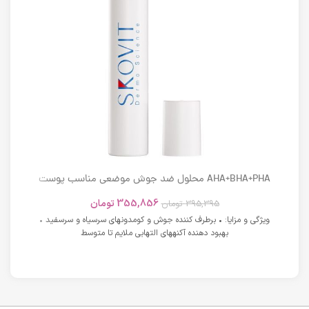
AHA+BHA+PHA محلول ضد جوش موضعی مناسب پوست
های دارای آکنه اسکوویت
355,856
تومان
395,395
تومان
ویژگی و مزایا: • برطرف کننده جوش و کومدونهای سرسیاه و سرسفید •
بهبود دهنده آکنههای التهابی ملایم تا متوسط