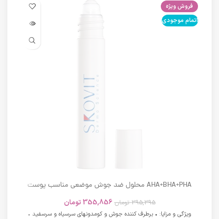
فروش ویژه
فرو
اتمام موجودی
اتما
AHA+BHA+PHA محلول ضد جوش موضعی مناسب پوست
های دارای آکنه اسکوویت
355,856
تومان
395,395
تومان
ویژگی و مزایا: • برطرف کننده جوش و کومدونهای سرسیاه و سرسفید •