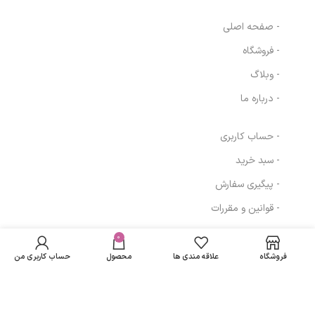
- صفحه اصلی
- فروشگاه
- وبلاگ
- درباره ما
- حساب کاربری
- سبد خرید
- پیگیری سفارش
- قوانین و مقررات
در انبار
کرم مرطوب کننده دست
موجود
0
0
تومان
مسیرهای ارتباطی
نمی
سینره حجم 65 میلی لیتر
فروشگاه
علاقه مندی ها
محصول
حساب کاربری من
باشد
تهران