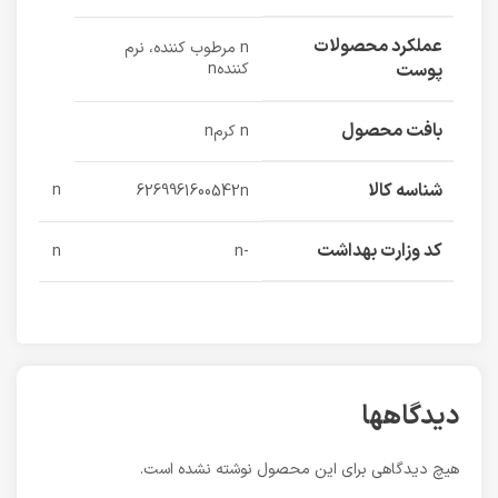
عملکرد محصولات
n مرطوب کننده، نرم
پوست
کنندهn
بافت محصول
n کرمn
شناسه کالا
n
6269961600542n
کد وزارت بهداشت
n
-n
دیدگاهها
هیچ دیدگاهی برای این محصول نوشته نشده است.