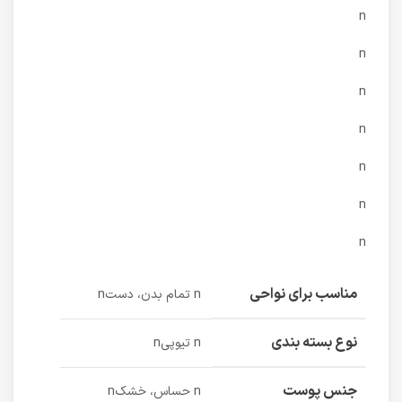
n
n
n
n
n
n
n
مناسب برای نواحی
n تمام بدن، دستn
نوع بسته بندی
n تیوپیn
جنس پوست
n حساس، خشکn