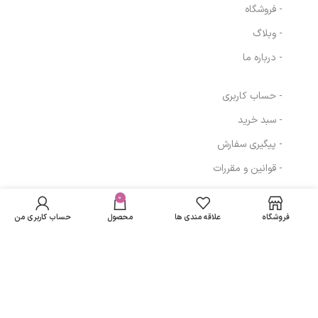
- فروشگاه
- وبلاگ
- درباره ما
- حساب کاربری
- سبد خرید
- پیگیری سفارش
- قوانین و مقررات
کرم مرطوب کننده
در انبار
درمالیفت مدل
278,000
تومان
موجود
0
مسیرهای ارتباطی
ECZOLIFT UREA
نمی
250,193
تومان
10% حجم 75 میلی
فروشگاه
علاقه مندی ها
محصول
حساب کاربری من
باشد
لیتر
تهران
نمادهای ما