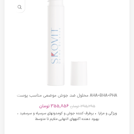
AHA+BHA+PHA محلول ضد جوش موضعی مناسب پوست
های دارای آکنه اسکوویت
355,856
تومان
395,395
تومان
ویژگی و مزایا: • برطرف کننده جوش و کومدونهای سرسیاه و سرسفید •
بهبود دهنده آکنههای التهابی ملایم تا متوسط