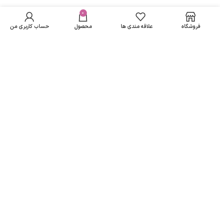
کرم مررطوب کننده
در انبار
و محافظ دست و
موجود
0
276,250
تومان
مسیرهای ارتباطی
نمی
ناخن حجم 50
فروشگاه
علاقه مندی ها
محصول
حساب کاربری من
باشد
میلی لیتر مارگریت
تهران
نمادهای ما
تمامی حقوق متعلق به
لاریسا مد
می باشد