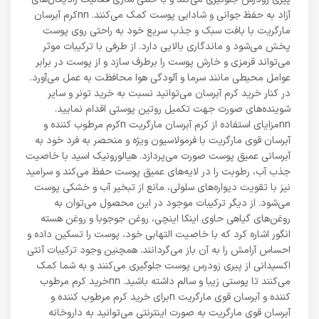
آزاد به حفظ جوانی و شادابی پوست کمک می‌کنند. nnکرم آبرسان
مارگریت با بافت سبک و جذب سریع خود به راحتی روی پوست
پخش می‌شود و ماندگاری بالایی دارد. از طرفی با ترکیبات موثر
می‌تواند قرمزی و خارش پوست را برطرف سازد و از پوست در برابر
عوامل محیطی مانند سرما و آلودگی هوا محافظت به عمل می‌آورد.
در کنار خرید کرم آبرسان می‌توانید نسبت به خرید تونر و سایر
شوینده‌های صورت جهت تکمیل روتین پوستی اقدام نمایید.
nnمزایای استفاده از کرم آبرسان مارگریت nکرم مرطوب کننده و
آبرسان قوی مارگریت با فرمولاسیون ویژه و منحصر به فرد خود به
آبرسانی عمیق پوست صورت می‌پردازد. هیالورونیک اسید با خاصیت
جذب آب، رطوبت را در لایه‌های عمیق پوست حفظ می‌کند و سرامید
نیز با تقویت دیواره‌های سلولی، مانع از تبخیر آب و خشکی پوست
می‌شود. از دیگر ترکیبات موجود در این محصول می‌توان به
روغن‌های گیاهی حاوی اینکا اینچی، روغن جوجوبا و روغن هسته
انگور اشاره کرد که با خاصیت التهابی خود، پوست را تسکین داده و
احساس آرامش را به آن باز می‌گردانند. همچنین وجود ترکیبات آنتی
اکسیدانی از پیری زودرس پوست جلوگیری می‌کنند و به شما کمک
می‌کنند تا پوستی زیبا و سالم داشته باشید. nnخرید کرم مرطوب
کننده و آبرسان قوی مارگریت nبرای خرید کرم مرطوب کننده و
آبرسان قوی مارگریت به صورت اینترنتی می‌توانید به داروخانه