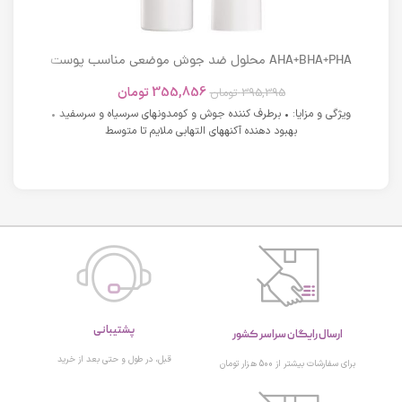
AHA+BHA+PHA محلول ضد جوش موضعی مناسب پوست
های دارای آکنه اسکوویت
355,856
تومان
395,395
تومان
ویژگی و مزایا: • برطرف کننده جوش و کومدونهای سرسیاه و سرسفید •
بهبود دهنده آکنههای التهابی ملایم تا متوسط
پشتیبانی
ارسال رایگان سراسر کشور
قبل، در طول و حتی بعد از خرید
برای سفارشات بیشتر از 500 هزار تومان