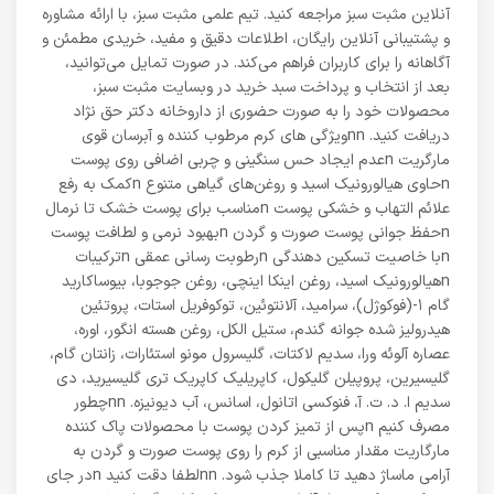
آنلاین مثبت سبز مراجعه کنید. تیم علمی مثبت سبز، با ارائه مشاوره
و پشتیبانی آنلاین رایگان، اطلاعات دقیق و مفید، خریدی مطمئن و
آگاهانه را برای کاربران فراهم می‌کند. در صورت تمایل می‌توانید،
بعد از انتخاب و پرداخت سبد خرید در وبسایت مثبت سبز،
محصولات خود را به صورت حضوری از داروخانه دکتر حق نژاد
دریافت کنید. nnویژگی های کرم مرطوب کننده و آبرسان قوی
مارگریت nعدم ایجاد حس سنگینی و چربی اضافی روی پوست
nحاوی هیالورونیک اسید و روغن‌های گیاهی متنوع nکمک به رفع
علائم التهاب و خشکی پوست nمناسب برای پوست خشک تا نرمال
nحفظ جوانی پوست صورت و گردن nبهبود نرمی و لطافت پوست
nبا خاصیت تسکین دهندگی nرطوبت رسانی عمقی nترکیبات
nهیالورونیک اسید، روغن اینکا اینچی، روغن جوجوبا، بیوساکارید
گام ۱-(فوکوژل)، سرامید، آلانتوئین، توکوفریل استات، پروتئین
هیدرولیز شده جوانه گندم، ستیل الکل، روغن هسته انگور، اوره،
عصاره آلوئه ورا، سدیم لاکتات، گلیسرول مونو استئارات، زانتان گام،
گلیسیرین، پروپیلن گلیکول، کاپریلیک کاپریک تری گلیسیرید، دی
سدیم ا. د. ت. آ، فنوکسی اتانول، اسانس، آب دیونیزه. nnچطور
مصرف کنیم nپس از تمیز کردن پوست با محصولات پاک کننده
مارگاریت مقدار مناسبی از کرم را روی پوست صورت و گردن به
آرامی ماساژ دهید تا کاملا جذب شود. nnلطفا دقت کنید nدر جای