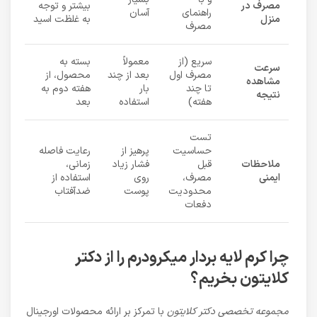
مصرف در
بیشتر و توجه
راهنمای
آسان
منزل
به غلظت اسید
مصرف
سریع (از
معمولاً
بسته به
سرعت
مصرف اول
بعد از چند
محصول، از
مشاهده
تا چند
بار
هفته دوم به
نتیجه
هفته)
استفاده
بعد
تست
حساسیت
پرهیز از
رعایت فاصله
ملاحظات
قبل
فشار زیاد
زمانی،
ایمنی
مصرف،
روی
استفاده از
محدودیت
پوست
ضدآفتاب
دفعات
چرا کرم لایه بردار میکرودرم را از دکتر
کلایتون بخریم؟
مجموعه تخصصی دکتر کلایتون
با تمرکز بر ارائه محصولات اورجینال