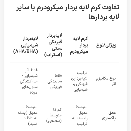
تفاوت کرم لایه بردار میکرودرم با سایر
لایه بردارها
لایه‌بردار
کرم لایه
لایه‌بردار
فیزیکی
ویژگی/نوع
بردار
شیمیایی
سنتی
میکرودرم
(AHA/BHA)
(اسکراب)
فقط اثر
ترکیب
فقط
شیمیایی-
نوع مکانیزم
لایه‌برداری
سایندگی
حل‌کنندگی
اثر
فیزیکی و
فیزیکی
سلول‌های
شیمیایی
مرده
متوسط تا
متوسط تا
کم تا
عمق
عمیق،
عمیق (بسته
متوسط
پاکسازی
وابسته به
به غلظت
(سطحی)
ترکیب
اسید)