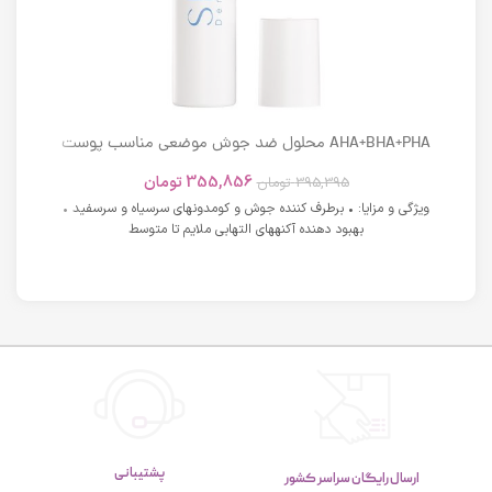
AHA+BHA+PHA محلول ضد جوش موضعی مناسب پوست
های دارای آکنه اسکوویت
355,856
تومان
395,395
تومان
ویژگی و مزایا: • برطرف کننده جوش و کومدونهای سرسیاه و سرسفید •
بهبود دهنده آکنههای التهابی ملایم تا متوسط
پشتیبانی
ارسال رایگان سراسر کشور