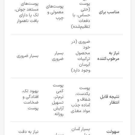
پوست
پوست‌های
پوست‌های
(حتی
مستعد جوش،
مناسب برای
معمولی و
حساس، با
لک یا دارای
چرب
دفعات
بافت ناهموار
تنظیم‌شده)
ضروری (در
خود
نیاز به
محصول
بسیار
بسیار ضروری
مرطوب‌کننده
ترکیبات
ضروری
آبرسان
وجود دارد)
پوست
پوست
کمی
بهبود لک،
یکدست،
نتیجه قابل
نرم‌تر،
افتادگی و
شفاف و
انتظار
تسهیل
ضخامت
آماده جذب
آرایش
پوست
مواد مغذی
روزانه
بسیار آسان
سهولت
نیاز به دقت
و با
بسیار