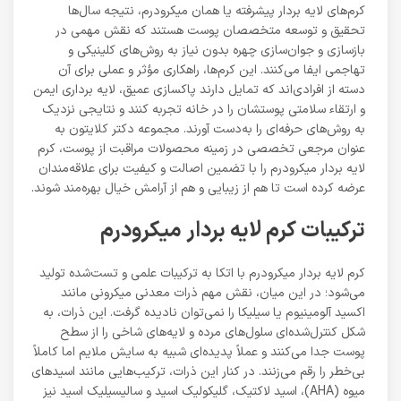
کرم‌های لایه بردار پیشرفته یا همان میکرودرم، نتیجه سال‌ها
تحقیق و توسعه متخصصان پوست هستند که نقش مهمی در
بازسازی و جوان‌سازی چهره بدون نیاز به روش‌های کلینیکی و
تهاجمی ایفا می‌کنند. این کرم‌ها، راهکاری مؤثر و عملی برای آن
دسته از افرادی‌اند که تمایل دارند پاکسازی عمیق، لایه برداری ایمن
و ارتقاء سلامتی پوستشان را در خانه تجربه کنند و نتایجی نزدیک
به روش‌های حرفه‌ای را به‌دست آورند. مجموعه دکتر کلایتون به
عنوان مرجعی تخصصی در زمینه محصولات مراقبت از پوست، کرم
لایه بردار میکرودرم را با تضمین اصالت و کیفیت برای علاقه‌مندان
عرضه کرده است تا هم از زیبایی و هم از آرامش خیال بهره‌مند شوند.
ترکیبات کرم لایه بردار میکرودرم
کرم لایه بردار میکرودرم با اتکا به ترکیبات علمی و تست‌شده تولید
می‌شود؛ در این میان، نقش مهم ذرات معدنی میکرونی مانند
اکسید آلومینیوم یا سیلیکا را نمی‌توان نادیده گرفت. این ذرات، به
شکل کنترل‌شده‌ای سلول‌های مرده و لایه‌های شاخی را از سطح
پوست جدا می‌کنند و عملاً پدیده‌ای شبیه به سایش ملایم اما کاملاً
بی‌خطر را رقم می‌زنند. در کنار این ذرات، ترکیب‌هایی مانند اسیدهای
میوه (AHA)، اسید لاکتیک، گلیکولیک اسید و سالیسیلیک اسید نیز