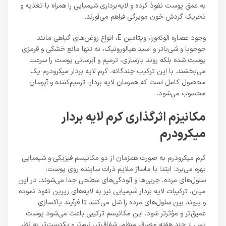
به عمق پوست نفوذ کرده و لایه‌برداری شیمیایی را همراه با تغذیه و
تحریک گردش خون مویرگی فراهم می‌آورند.
وجود عصاره آلوئه‌ورا، ویتامین E، انواع روغن‌های گیاهی مانند
جوجوبا و شی‌باتر و اسید هیالورونیک، نه تنها مانع خشکی و قرمزی
پوست شده بلکه روند بازسازی، ترمیم و آبرسانی پوست را سرعت
می‌بخشند. با این ترکیب چندگانه، کرم لایه بردار میکرودرم یک
محصول کامل است که همزمان لایه بردار، ترمیم‌کننده و آبرسان
محسوب می‌شود.
مکانیزم اثرگذاری کرم لایه بردار
میکرودرم
کرم میکرودرم به صورت همزمان از دو مکانیسم فیزیکی و شیمیایی
بهره می‌برد. ابتدا با ماساژ ملایم ذرات ساینده روی پوست،
سلول‌های مرده، چربی‌ها و آلودگی‌های سطحی جدا می‌شوند. در این
میان، ترکیبات لایه بردار شیمیایی نیز به لایه‌های زیرین نفوذ نموده
و پیوند بین سلول‌های مرده را شل می‌کنند تا فرآیند پاکسازی
عمیق‌تر و مؤثرتر شود. این مکانیسم ترکیبی باعث می‌شود پوست
پس از چند هفته مصرف منظم، شفاف‌تر، نرم‌تر و یکدست‌تر به نظر