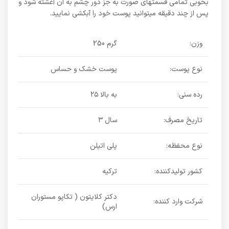
بخوبی تمامی قسمتهای صورت به جز دور چشم به ان آغشته شود و
پس از چند دقیقه میتوانید پوست خود را آبکشی نمایید.
:وزن
250 گرم
:نوع پوست
پوست خشک و حساس
:رده سنی
۲۵ به بالا
:تاریخ مصرف
۳ سال
:نوع محفظه
پلی اتیلن
:کشور تولیدکننده
ترکیه
دکتر کلایتون ( تکاپو مستوران
:شرکت وارد کننده
ارس)