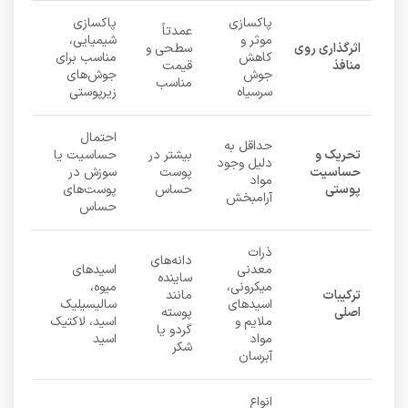
پاکسازی
پاکسازی
عمدتاً
موثر و
شیمیایی،
اثرگذاری روی
سطحی و
کاهش
مناسب برای
منافذ
قیمت
جوش
جوش‌های
مناسب
سرسیاه
زیرپوستی
احتمال
حداقل به
تحریک و
بیشتر در
حساسیت یا
دلیل وجود
حساسیت
پوست
سوزش در
مواد
پوستی
حساس
پوست‌های
آرامبخش
حساس
ذرات
دانه‌های
معدنی
اسیدهای
ساینده
میکرونی،
میوه،
ترکیبات
مانند
اسیدهای
سالیسیلیک
اصلی
پوسته
ملایم و
اسید، لاکتیک
گردو یا
مواد
اسید
شکر
آبرسان
انواع