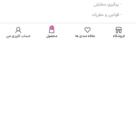
- پیگیری سفارش
- قوانین و مقررات
در انبار
کرم لایه بردار
موجود
0
مسیرهای ارتباطی
1,466,911
تومان
نمی
میکرودرم 250mil
فروشگاه
علاقه مندی ها
محصول
حساب کاربری من
باشد
تهران
نمادهای ما
تمامی حقوق متعلق به
لاریسا مد
می باشد