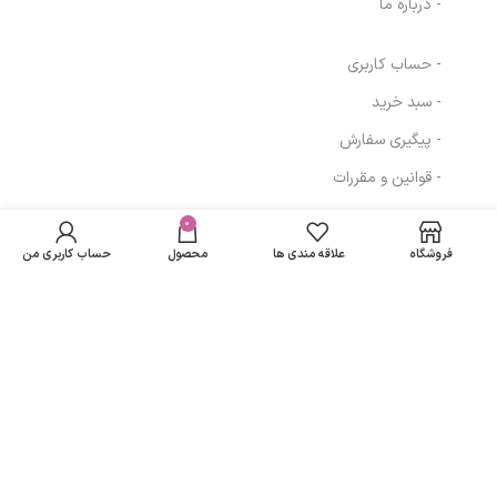
- درباره ما
- حساب کاربری
- سبد خرید
- پیگیری سفارش
- قوانین و مقررات
در انبار
کرم ضد چروک
موجود
0
517,500
تومان
مسیرهای ارتباطی
حجم 50 میلی لیتر
نمی
مارگریت
فروشگاه
علاقه مندی ها
محصول
حساب کاربری من
باشد
تهران
نمادهای ما