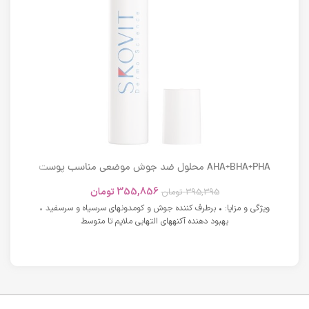
AHA+BHA+PHA محلول ضد جوش موضعی مناسب پوست
های دارای آکنه اسکوویت
355,856
تومان
395,395
تومان
ویژگی و مزایا: • برطرف کننده جوش و کومدونهای سرسیاه و سرسفید •
بهبود دهنده آکنههای التهابی ملایم تا متوسط