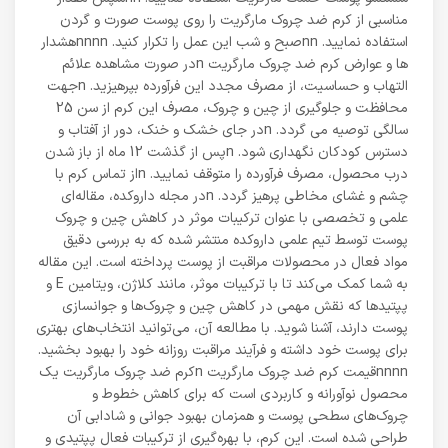
مناسبی از کرم ضد چروک مارگریت را روی پوست صورت و گردن
استفاده نمایید. nnصبح و شب این عمل را تکرار کنید. nnnnهشدار
ها و عوارض کرم ضد چروک مارگریت nدر صورت مشاهده علائم
التهاب و حساسیت، از مصرف مجدد این فرآورده بپرهیزید. nجهت
محافظت و جلوگیری از چین و چروک، مصرف این کرم از سن 25
سالگی توصیه می گردد. nدر جای خشک و خنک، دور از آفتاب و
دسترس کودکان نگهداری شود. nپس از گذشت 12 ماه از باز شدن
درب محصول، مصرف فرآورده را متوقف نمایید. nاز تماس کرم با
چشم و غشای مخاطی پرهیز گردد. nدر مجله داروکده، مقاله‌ای
علمی و تخصصی با عنوان ترکیبات موثر در کاهش چین و چروک
پوست توسط تیم علمی داروکده منتشر شده که به بررسی دقیق
مواد فعال در محصولات مراقبت از پوست پرداخته است. این مقاله
به شما کمک می‌کند تا با ترکیبات موثر، مانند کلاژن، ویتامین E و
پپتیدها که نقش مهمی در کاهش چین و چروک‌ها و جوانسازی
پوست دارند، آشنا شوید. با مطالعه آن، می‌توانید انتخاب‌های بهتری
برای پوست خود داشته و فرآیند مراقبت روزانه خود را بهبود بخشید.
nnnnقیمت کرم ضد چروک مارگریت nکرم ضد چروک مارگریت یک
محصول نوآورانه و کاربردی است که برای کاهش خطوط و
چروک‌های سطحی پوست و همزمان بهبود جوانی و شادابی آن
طراحی شده است. این کرم، با بهره‌گیری از ترکیبات فعال پپتیدی و