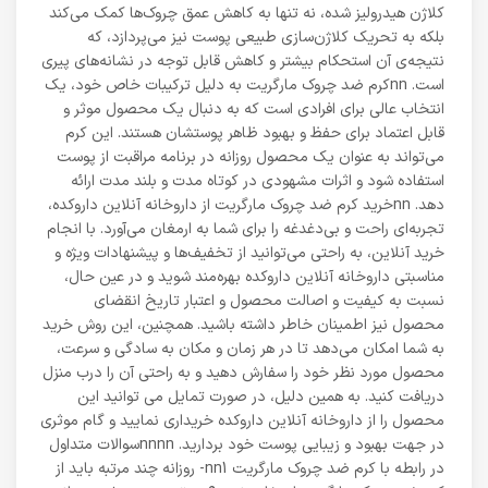
کلاژن هیدرولیز شده، نه تنها به کاهش عمق چروک‌ها کمک می‌کند
بلکه به تحریک کلاژن‌سازی طبیعی پوست نیز می‌پردازد، که
نتیجه‌ی آن استحکام بیشتر و کاهش قابل توجه در نشانه‌های پیری
است. nnکرم ضد چروک مارگریت به دلیل ترکیبات خاص خود، یک
انتخاب عالی برای افرادی است که به دنبال یک محصول موثر و
قابل اعتماد برای حفظ و بهبود ظاهر پوستشان هستند. این کرم
می‌تواند به عنوان یک محصول روزانه در برنامه مراقبت از پوست
استفاده شود و اثرات مشهودی در کوتاه مدت و بلند مدت ارائه
دهد. nnخرید کرم ضد چروک مارگریت از داروخانه آنلاین داروکده،
تجربه‌ای راحت و بی‌دغدغه را برای شما به ارمغان می‌آورد. با انجام
خرید آنلاین، به راحتی می‌توانید از تخفیف‌ها و پیشنهادات ویژه و
مناسبتی داروخانه آنلاین داروکده بهره‌مند شوید و در عین حال،
نسبت به کیفیت و اصالت محصول و اعتبار تاریخ انقضای
محصول نیز اطمینان خاطر داشته باشید. همچنین، این روش خرید
به شما امکان می‌دهد تا در هر زمان و مکان به سادگی و سرعت،
محصول مورد نظر خود را سفارش دهید و به راحتی آن را درب منزل
دریافت کنید. به همین دلیل، در صورت تمایل می توانید این
محصول را از داروخانه آنلاین داروکده خریداری نمایید و گام موثری
در جهت بهبود و زیبایی پوست خود بردارید. nnnnسوالات متداول
در رابطه با کرم ضد چروک مارگریت nn1- روزانه چند مرتبه باید از