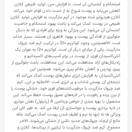
استحکام و کشسانی آن است. با افزایش سن، تولید طبیعی کلاژن
کاهش می‌یابد و پوست شروع به از دست دادن قوام خود می‌کند.
کلاژن هیدرولیز شده موجود در کرم مارگریت به افزایش تولید کلاژن
طبیعی در پوست کمک می‌کند و باعث بهبود استحکام و خاصیت
کشسانی آن می‌شود. این ویژگی به ویژه برای افرادی که به دنبال
جلوگیری از افتادگی پوست و بهبود ظاهری آن هستند، بسیار جذاب
است. nnهمچنین، وجود کوآنزیم Q10 در ترکیب کرم ضد چروک
مارگریت، یکی از مزایای دیگر آن است. کوآنزیم Q10 به عنوان یک
آنتی‌اکسیدان قوی، از پوست در برابر آسیب‌های اکسیداتیو و
رادیکال‌های آزاد محافظت می‌کند. این محافظت، باعث جلوگیری از
پیری زودرس و کاهش علائم پیری می‌شود. همچنین این
آنتی‌اکسیدان به افزایش انرژی سلول‌های پوست کمک می‌کند که
نتیجه‌ی آن پوستی شاداب و پر انرژی است. nnعلاوه بر این، کرم
ضد چروک مارگریت با مرطوب‌کننده‌های قوی خود، خشکی پوست را
از بین برده و رطوبت را در لایه‌های عمیق پوست حفظ می‌کند. این
محصول با بهره مندی از خواص ویتامین A (رتینول) نقش موثری
در لایه برداری پوست و جوانسازی آن ایفا می کند. به طور کلی این
ویژگی ها نه تنها به نرم و لطیف شدن پوست کمک می‌کنند بلکه
مانع از ایجاد چروک‌های جدید ناشی از خشکی می‌شوند. nnدر
مجموع، کرم ضد چروک مارگریت با ترکیبی از پپتایدها، کلاژن و