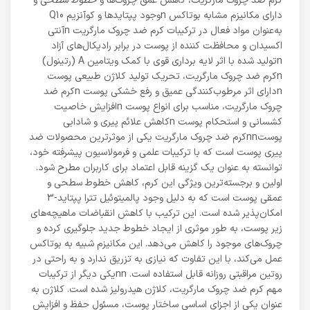
کرم ضد چروک مارگریت، کاهش عمق چروک‌ها و خطوط سطحی و
دارای مکانیزم مشابه بوتاکس nوجود پپتایدها و کوآنزیم Q10
به‌عنوان مواد فعال در ترکیبات کرم ضد چروک مارگریت nآنتی
اکسیدان و محافظت کننده از پوست در برابر رادیکال‌های آزاد
nتولید شده با اثر لایه برداری قوی با کمک ویتامین A (رتینول)
nکرم ضد چروک مارگریت، تحریک تولید کلاژن طبیعی پوست
nدارای اثر مرطوب‌کنندگی عمیق و رفع خشکی پوست nکرم ضد
چروک مارگریت، مناسب برای انواع پوست nافزایش خاصیت
کشسانی و استحکام پوست nکاهش علائم پیری و شادابی
پوستnnکرم ضد چروک مارگریت یکی از موثرترین محصولات ضد
پیری پوست است که با ترکیبات علمی و فرمولاسیون پیشرفته خود،
توانسته به عنوان یک گزینه قابل اعتماد برای کاربران مطرح شود.
اولین و برجسته‌ترین ویژگی این کرم، کاهش خطوط سطحی و
عمقی پوست است که به دلیل وجود پالمیتوئیل تترا پپتاید-3
امکان‌پذیر شده است. این ترکیب با کاهش انقباضات ماهیچه‌های
زیر پوست، به طور موثری از ایجاد خطوط جدید جلوگیری کرده و
چروک‌های موجود را کاهش می‌دهد. این مکانیزم شبیه به بوتاکس
عمل می‌کند، با این تفاوت که نیازی به تزریق ندارد و به راحتی در
روتین مراقبتی روزانه قابل استفاده است. nnیکی دیگر از ترکیبات
مهم کرم ضد چروک مارگریت، کلاژن هیدرولیز شده است. کلاژن به
عنوان یکی از اجزای اساسی ساختار پوست، مسئول حفظ و افزایش