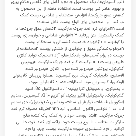
آنتی‌اکسیدان‌ها، یک محصول جامع و کامل برای کاهش علائم پیری
و بهبود ظاهر کلی پوست است. استفاده منظم از این محصول به
کاهش عمق چروک‌ها، افزایش استحکام و شادابی پوست کمک
می‌کند. این محصول برای انواع پوست قابل استفاده
است.nnمزایای کرم ضد چروک مارگریت nکاهش عمق چروک‌ها با
کمک پالمیتویل تترا پپتاید-3 nافزایش شادابی و جوان‌سازی پوست
با کوآنزیم Q10 nبهبود خاصیت کشسانی و استحکام پوست
nمرطوب‌کنندگی عمیق و جلوگیری از خشکی پوست nمحافظت از
پوست در برابر آسیب‌های رادیکال‌های آزاد nتحریک تولید کلاژن
طبیعی پوست nnnترکیبات کرم ضد چروک مارگریت nپروپیلن
گلایکول، پروتئین هیدرولیز شده سویا، کلاژن هیدرولیز شده،
الاستین، کاپریلیک کاپریک تری گلیسیرید، عصاره پروپیلن گلایکولی
آلوئه ورا، گلیسیرین مونو استئارات، عصاره گلایکولی مورد،
دایمتیکون، پالمیتوئیل تترا پپتید-3، دکسپانتنول B5، اسید
گلایکولیک، پالمیتوئیل الگیو پپتید، کو آنزیم Q 10، گلیسیرین، سدیم
آسکوربیل فسفات، توکوفریل استات، ویتامین A (رتینول)، دی سدیم
ا. د. ت. آ، فنوکسی اتانول، اسانس، آب. nnnnطریقه مصرف کرم ضد
چروک مارگریت nابتدا پوست خود را به کمک پاک کننده های
مارگریت متناسب با نوع پوست خود، پاکسازی کنید. ترجیحا می
توانید از فوم شستشوی صورت مارگریت پوست چرب یا فوم
شستشو پوست خشک مارگریت استفاده نمایید. nnسپس مقدار