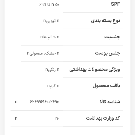
SPF
n ۵۰ تا ۶۹n
نوع بسته بندی
n تیوپیn
جنسیت
n خانم هاn
جنس پوست
n خشک، معمولیn
ویژگی محصولات بهداشتی
n رنگیn
بافت محصول
n کرمn
شناسه کالا
n
6269961600269n
کد وزارت بهداشت
n
-n