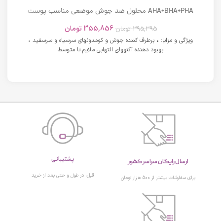
AHA+BHA+PHA محلول ضد جوش موضعی مناسب پوست
های دارای آکنه اسکوویت
355,856
تومان
395,395
تومان
ویژگی و مزایا: • برطرف کننده جوش و کومدونهای سرسیاه و سرسفید •
بهبود دهنده آکنههای التهابی ملایم تا متوسط
پشتیبانی
ارسال رایگان سراسر کشور
قبل، در طول و حتی بعد از خرید
برای سفارشات بیشتر از 500 هزار تومان