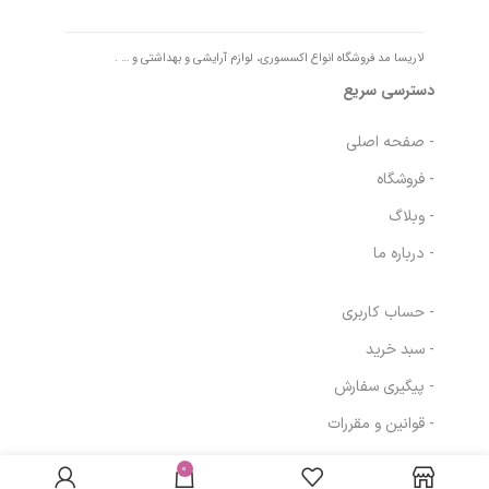
لاریسا مد فروشگاه انواع اکسسوری، لوازم آرایشی و بهداشتی و … .
دسترسی سریع
- صفحه اصلی
- فروشگاه
- وبلاگ
- درباره ما
- حساب کاربری
- سبد خرید
- پیگیری سفارش
- قوانین و مقررات
کرم ضد آفتاب
فیزیکال SPF30
در انبار
مای|My
موجود
0
286,000
تومان
مسیرهای ارتباطی
نمی
Sunscreen