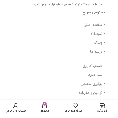
لاریسا مد فروشگاه انواع اکسسوری، لوازم آرایشی و بهداشتی و … .
دسترسی سریع
- صفحه اصلی
- فروشگاه
- وبلاگ
- درباره ما
- حساب کاربری
- سبد خرید
- پیگیری سفارش
کرم ضد آفتاب
- قوانین و مقررات
فاقد چربی
هیدرودرم SPF 50
در انبار
مناسب پوست
موجود
0
335,580
تومان
مسیرهای ارتباطی
نمی
های چرب و
فروشگاه
علاقه مندی ها
محصول
حساب کاربری من
باشد
جوشدار حجم 50
تهران