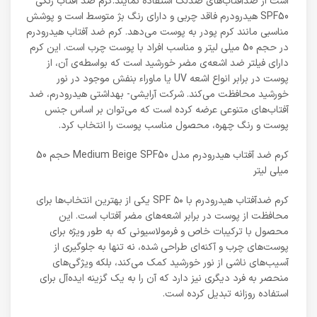
است از ضدآفتاب‌های ضدلک استفاده نمایند.کرم ضد آفتاب رنگی
SPF50 هیدرودرم فاقد چربی و دارای رنگ بژ متوسط است و پوشش
مناسبی مانند کرم پودر به پوست می‌دهد. کرم ضد آفتاب هیدرودرم
در حجم 50 میلی لیتر و مناسب افراد با پوست چرب است. این کرم
دارای فیلتر ضد اشعه‌ی مضر خورشید است که بواسطه‌ی آن، از
پوست در برابر انواع اشعه UV یا ماوراء بنفش موجود در نور
خورشید محافظت می‌کند. شرکت آرایشی- بهداشتی هیدرودرم، ضد
آفتاب‌های متنوعی عرضه کرده است که می‌توان بر اساس جنس
پوست و رنگ چهره، محصول مناسب پوست را انتخاب کرد.
کرم ضد آفتاب هیدرودرم مدل Medium Beige SPF50 حجم 50
میلی لیتر
کرم ضدآفتاب هیدرودرم با SPF ۵۰ یکی از بهترین انتخاب‌ها برای
محافظت از پوست در برابر اشعه‌های مضر آفتاب است. این
محصول با ترکیبات خاص و فرمولاسیونی که به طور ویژه برای
پوست‌های چرب و آکنه‌ای طراحی شده، نه تنها به جلوگیری از
آسیب‌های ناشی از نور خورشید کمک می‌کند، بلکه ویژگی‌های
منحصر به فرد دیگری نیز دارد که آن را به یک گزینه ایده‌آل برای
استفاده روزانه تبدیل کرده است.