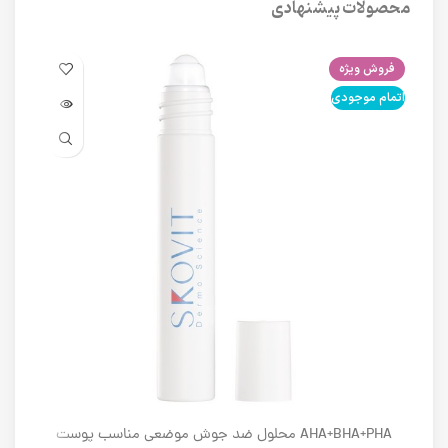
محصولات پیشنهادی
فروش ویژه
فرو
اتمام موجودی
اتما
AHA+BHA+PHA محلول ضد جوش موضعی مناسب پوست