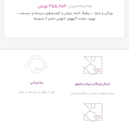
های دارای آکنه اسکوویت
355,856
تومان
395,395
تومان
ویژگی و مزایا: • برطرف کننده جوش و کومدونهای سرسیاه و سرسفید •
بهبود دهنده آکنههای التهابی ملایم تا متوسط
پشتیبانی
ارسال رایگان سراسر کشور
قبل، در طول و حتی بعد از خرید
برای سفارشات بیشتر از 500 هزار تومان