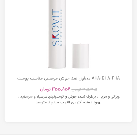
AHA+BHA+PHA محلول ضد جوش موضعی مناسب پوست
های دارای آکنه اسکوویت
355,856
تومان
395,395
تومان
ویژگی و مزایا: • برطرف کننده جوش و کومدونهای سرسیاه و سرسفید •
بهبود دهنده آکنههای التهابی ملایم تا متوسط