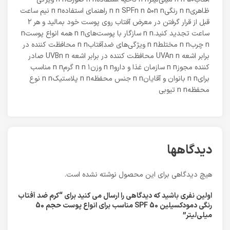
ظاهریn n رنگیn n SPFn n ۵۰n n راهنمای استفادهn n نیم ساعت
قبل از قرار گرفتن در معرض آفتاب روی پوست خود بمالید و هر ۲
ساعت تجدید کنید.n n سازگار با پوست‌‌هایn n همه انواع پوستn
n چربn n مختلطn n ویژگی‌های ضدآفتابn n محافظت کننده در
برابر اشعه UVAn n محافظت کننده در برابر اشعه UVBn n صادر
کننده مجوزn n سازمان غذا و داروn n وزنn n ۱ گرمn n مناسب
برایn n بانوان و آقایانn n جنس محفظهn n پلاستیکn n نوع
محفظهn n تیوبی
دیدگاهها
هیچ دیدگاهی برای این محصول نوشته نشده است.
اولین نفری باشید که دیدگاهی را ارسال می کنید برای “کرم ضد آفتاب
رنگی دمودکسیلین SPF 50 مناسب برای انواع پوست حجم 50
میلی‌لیتر”