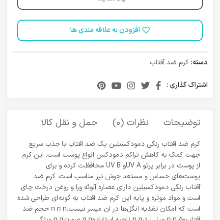
افزودن به علاقه مندی ها
دسته:
کرم ضد آفتاب
اشتراک گذاری :
توضیحات
نظرات (0)
حمل و نقل کالا
کرم ضد آفتاب رنگی دمودکسیلین یک ضد آفتاب با جذب سریع
جهت کمک به کاهش تراکم دمودکس انواع پوست است. این کرم
از پوست در برابر پرتو UV Aو UV B محافظت کرده و برای
پوست‌های حساس و مستعد جوش نیز مناسب است. کرم ضد
آفتاب رنگی دمودکسیلین دارای عصاره آلوئه ورا و روغن درخت چای
است و مواد موثره و پایه این کرم ضد آفتاب به گونه‌ای طراحی شده
است که امکان تغذیه انگل‌ها در آن میسر نیست.n n n حجم ضد
آفتابn n ۵۰ میلی‌لیترn n ناحیه استفادهn n صورتn n ویژگی