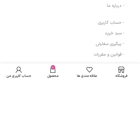
- درباره ما
- حساب کاربری
- سبد خرید
- پیگیری سفارش
- قوانین و مقررات
کرم ضد آفتاب رنگی
در انبار
دمودکسیلین SPF
موجود
0
258,240
تومان
مسیرهای ارتباطی
50 مناسب برای
نمی
انواع پوست حجم
فروشگاه
علاقه مندی ها
محصول
حساب کاربری من
باشد
50 میلی‌لیتر
تهران
نمادهای ما