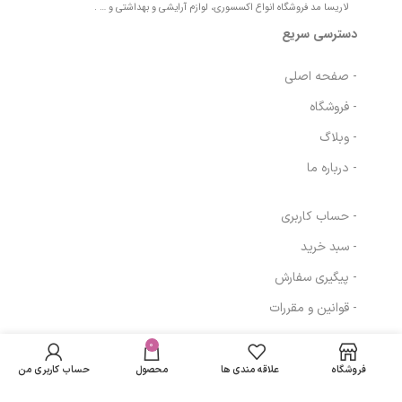
لاریسا مد فروشگاه انواع اکسسوری، لوازم آرایشی و بهداشتی و … .
دسترسی سریع
- صفحه اصلی
- فروشگاه
- وبلاگ
- درباره ما
- حساب کاربری
- سبد خرید
- پیگیری سفارش
- قوانین و مقررات
کرم ضد آفتاب دور
در انبار
426,360
تومان
چشم و صورت
موجود
0
مسیرهای ارتباطی
نمی
فیزیکال رنگ بژ
372,000
تومان
فروشگاه
علاقه مندی ها
محصول
حساب کاربری من
باشد
روشن پیکسل
تهران