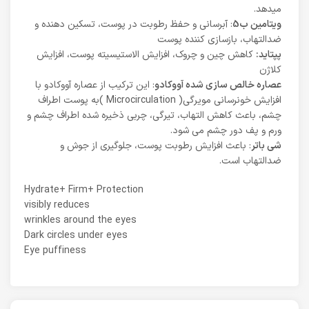
میدهد.
ویتامین ب5
: آبرسانی و حفظ رطوبت در پوست، تسکین دهنده و
ضدالتهاب، بازسازی کننده پوست
پپتاید:
کاهش چین و چروک، افزایش الاستیسیته پوست، افزایش
کلاژن
عصاره خالص سازی شده آووکادو
: این ترکیب از عصاره آووکادو با
افزایش خونرسانی مویرگی( Microcirculation )به پوست اطراف
چشم، باعث کاهش التهاب، تیرگی، چربی ذخیره شده اطراف چشم و
ورم و پف دور چشم می شود.
شی باتر
: باعث افزایش رطوبت پوست، جلوگیری از جوش و
ضدالتهاب است.
Hydrate+ Firm+ Protection
visibly reduces
wrinkles around the eyes
Dark circles under eyes
Eye puffiness