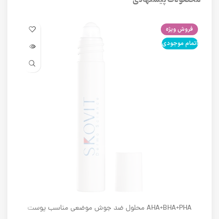
فروش ویژه
فرو
اتمام موجودی
اتما
AHA+BHA+PHA محلول ضد جوش موضعی مناسب پوست
های دارای آکنه اسکوویت