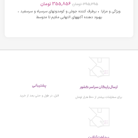
355,856
تومان
395,395
تومان
ویژگی و مزایا: • برطرف کننده جوش و کومدونهای سرسیاه و سرسفید •
بهبود دهنده آکنههای التهابی ملایم تا متوسط
پشتیبانی
ارسال رایگان سراسر کشور
قبل، در طول و حتی بعد از خرید
برای سفارشات بیشتر از 500 هزار تومان
پرداخت آنلاین