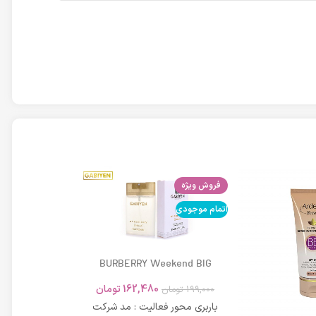
فروش ویژه
اتمام موجودی
اتمام موجودی
BURBERRY Weekend BIG
MODERN 45ml
162,480
تومان
199,000
تومان
باربری محور فعالیت : مد شرکت