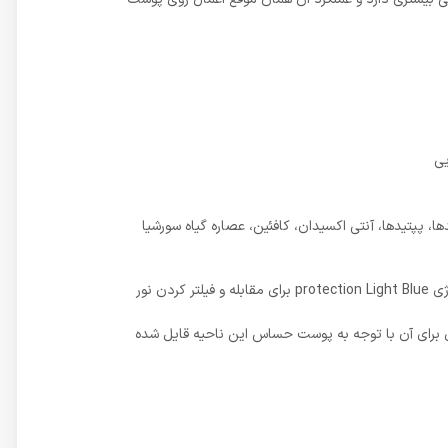
یی
، پپتیدها، آنتی اکسیدان، کافئین، عصاره گیاه سورشیا
با توجه به اثرات سوء (ایجاد تیرگی و چین و چروک) نور آبی موبایل، تلویزیون و مانیتور بر روی پوست دور چشم، این محصول دارای تکنولوژی protection Light Blue برای مقابله و فیلتر کردن نور
و اهمیت ویژه ای برای آن با توجه به پوست حساس این ناحیه قایل شده