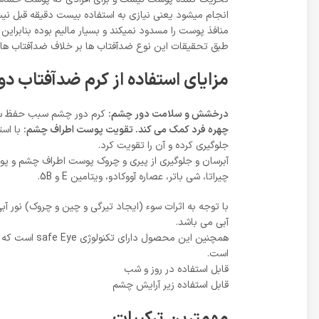
انجام میشود یعنی نیازی به استفاده بیست دقیقه قبل ن
منافذ پوست را مسدود نمیکند و بسیار مالیم بوده بنابرای
طبق تحقیقات این نوع ضدآفتاب ها بر خلاف ضدآفتاب های 
مزایای استفاده از کرم ضدآفتاب د
درخشش و سلامت دور چشم:
کرم دور چشم سبب حفظ سال
چهره فرد کمک می کند. تقویت پوست اطراف چشم:
با است
جلوگیری کرده و آن را تقویت کرد.
آبرسان و جلوگیری از پیری و چروک پوست اطراف چشم و پوست
چیراتا، شی باتر، عصاره آووکادو، ویتامین E و 5B.
آبی می باشد.
همچنین این 
است.
قابل استفاده در روز و شب
قابل استفاده زیر آرایش چشم
مهمترین ترکیبات