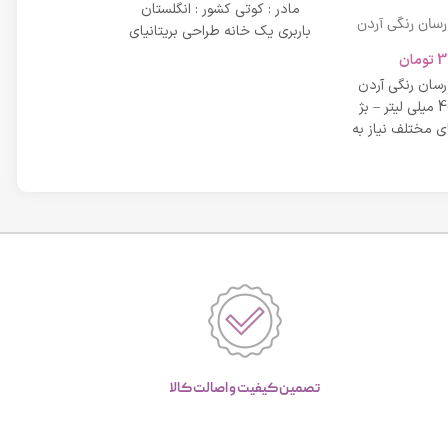
مادر : کوتی کشور : انگلستان
 رسان رنگی آردن
باربری یک خانه طراحی بریتانیای
SPF 20 حجم 40 میلی لیتر – بژ
میلی لیتر
لوکس است که
3
تومان
42,734
عی
 رسان رنگی آردن
مشخصات دی دی 
SPF 20 حجم 40 میلی لیتر – بژ
 مختلف نیاز به
بر خاصیت پو
پوست، عم
تصمین کیفیت و اصالت کالا