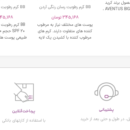
ول برند کرید
BB کرم رطوبت رسان رنگی آردن
BB کرم رطوبت
ادکلن AVENTUS BIG MODERN ،
SPF 20 حجم 40 میلی لیتر – بژ
و نشاط و وقار
345,168
تومان
45,168
روشن
طبی
پوست های مختلف نیاز به مرطوب
BB کرم رطوبت
کننده های متفاوت دارند. کرم های
مرطوب کننده با کشیدن یک لایه
طبیعی پوست های
محافظت روی
پشتیبانی
پرداخت آنلاین
ل، در طول و حتی بعد از خرید
با استفاده از کارتهای بانکی