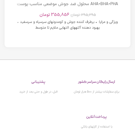
AHA+BHA+PHA محلول ضد جوش موضعی مناسب پوست
های دارای آکنه اسکوویت
355,856
تومان
395,395
تومان
ویژگی و مزایا: • برطرف کننده جوش و کومدونهای سرسیاه و سرسفید •
بهبود دهنده آکنههای التهابی ملایم تا متوسط
ارسال رایگان سراسر کشور
پشتیبانی
برای سفارشات بیشتر از 500 هزار تومان
قبل، در طول و حتی بعد از خرید
پرداخت آنلاین
با استفاده از کارتهای بانکی