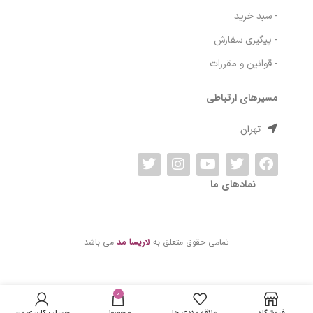
- سبد خرید
- پیگیری سفارش
- قوانین و مقررات
مسیرهای ارتباطی
تهران
نمادهای ما
تمامی حقوق متعلق به
لاریسا مد
می باشد
کرم ضد آفتاب جوان
در انبار
کننده پرایم مدل
موجود
0
513,600
تومان
Matex Colorless
نمی