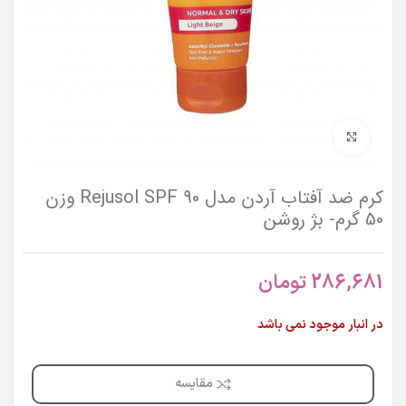
برای بزرگنمایی کلیک کنید
کرم ضد آفتاب آردن مدل Rejusol SPF 90 وزن
50 گرم- بژ روشن
286,681
تومان
در انبار موجود نمی باشد
مقایسه