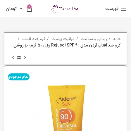
0
فهرست
0
تومان
خانه
زیبایی و سلامت
مراقبت پوست
کرم ضد آفتاب
کرم ضد آفتاب آردن مدل Rejusol SPF 90 وزن 50 گرم- بژ روشن
اتمام موجودی