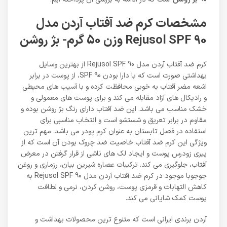
مشخصات کرم ضد آفتاب آردن مدل
Rejusol SPF 90 وزن 50 گرم- بژ روشن
کرم ضد آفتاب آردن مدل Rejusol SPF 90 از بهترین وسایل
بهداشتی صورت است که با دارا بودن SPF 90، از پوست در برابر
اشعه مضر آفتاب به خوبی محافظت کرده و با آسیب های محیطی
و رادیکال های آزاد مقابله می کند و برای پوست های معمولی و
خشک مناسب می باشد. این ضد آفتاب دارای رنگ بژ روشن بوده و
مقاوم در برابر تعریق و شستشو است و انتخاب مناسبی برای
استفاده در فصل تابستان به عنوان کرم پودر می باشد. مهم ترین
ویژگی این کرم ضد آفتاب خاصیت ضد چروک بودن آن است که از
پیری زودرس پوست و ایجاد لک های ناشی از قرار گرفتن در معرض
آفتاب، جلوگیری می کند. ترکیبات عصاره شیرین بیان، رزماری و روغن
جوجوبا موجود در کرم ضد آفتاب آردن مدل Rejusol SPF 90 به
کاهش التهابات و قرمزی پوست، روشن کردن، نرمی و لطافت
پوست کمک شایانی می کند.
آردن برندی ایرانی است که متنوع ترین محصولات بهداشت و