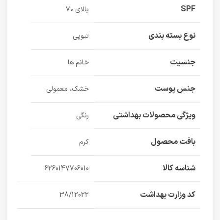
SPF
بالای ۷۰
نوع بسته بندی
تیوپی
جنسیت
خانم ها
جنس پوست
خشک، معمولی
ویژگی محصولات بهداشتی
رنگی
بافت محصول
کرم
شناسه کالا
6260147706010
کد وزارت بهداشت
38/12022