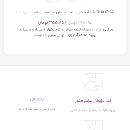
AHA+BHA+PHA محلول ضد جوش موضعی مناسب پوست
های دارای آکنه اسکوویت
355,856
تومان
395,395
تومان
ویژگی و مزایا: • برطرف کننده جوش و کومدونهای سرسیاه و سرسفید •
بهبود دهنده آکنههای التهابی ملایم تا متوسط
پشتیبانی
ارسال رایگان سراسر کشور
قبل، در طول و حتی بعد از خرید
برای سفارشات بیشتر از 500 هزار تومان