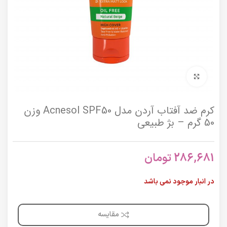
برای بزرگنمایی کلیک کنید
کرم ضد آفتاب آردن مدل Acnesol SPF50 وزن
50 گرم – بژ طبیعی
286,681
تومان
در انبار موجود نمی باشد
مقایسه