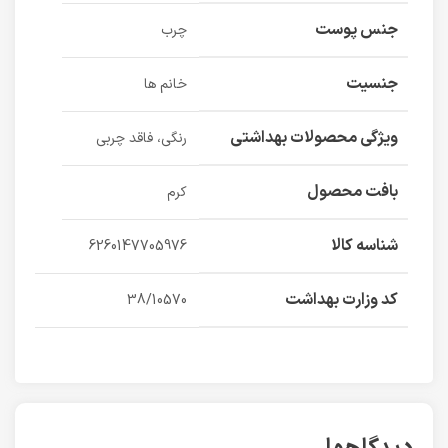
جنس پوست
چرب
جنسیت
خانم ها
ویژگی محصولات بهداشتی
رنگی، فاقد چربی
بافت محصول
کرم
شناسه کالا
6260147705976
کد وزارت بهداشت
38/10570