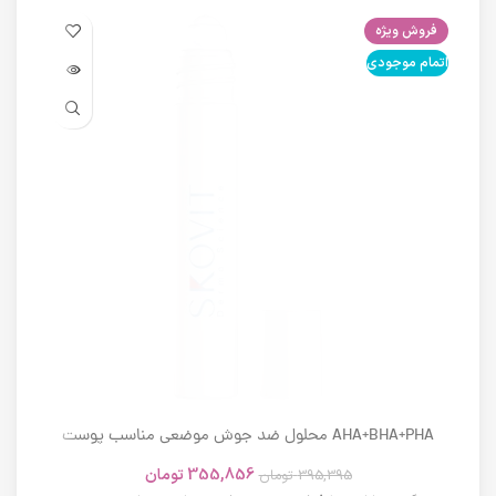
فروش ویژه
فرو
اتمام موجودی
اتما
AHA+BHA+PHA محلول ضد جوش موضعی مناسب پوست
های دارای آکنه اسکوویت
355,856
تومان
395,395
تومان