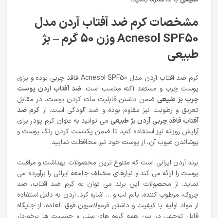
مشخصات کرم ضد آفتاب آردن مدل
Acnesol SPF50 وزن 50 گرم – بژ
طبیعی
کرم ضد آفتاب آردن مدل Acnesol SPF50 فاقد چربی بوده و برای
پوست چرب و مستعد آکنه مناسب است.
ضد آفتاب اردن پوست
چرب بژ طبیعی
ضمن داشتن قابلیت مات کردن پوست، در مقابل
تعریق و رطوبت نیز مقاوم بوده و ضد آلودگی است. از
کرم ضد
آفتاب فاقد چربی آردن بژ طبیعی
می توانید به عنوان کرم پودر برای
آرایش روزانه نیز استفاده کنید تا ضمن یکدست کردن رنگ پوست و
پوشاندن عیوب آن، از پوست خود نیز محافظت نمایید.
برند آردن ایرانی است که متنوع ترین محصولات بهداشت و مراقبت
پوست را ارائه می کند و نیازهای مختلف جامعه ایرانی را برآورده می
نماید. از محصولات این برند می توان به کرم ضد آفتاب، ضد
چروک، مرطوب کننده، بالم لب و … اشاره کرد. آردن به دلیل استفاده
از مواد اولیه با کیفیت و داشتن فرمولاسیون فوق العاده، از جایگاه
قابل توجهی در بین همه گروه های سنی و جنسیت ها برخوردار