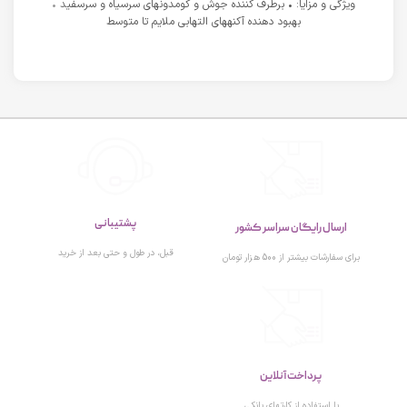
ویژگی و مزایا: • برطرف کننده جوش و کومدونهای سرسیاه و سرسفید •
بهبود دهنده آکنههای التهابی ملایم تا متوسط
پشتیبانی
ارسال رایگان سراسر کشور
قبل، در طول و حتی بعد از خرید
برای سفارشات بیشتر از 500 هزار تومان
پرداخت آنلاین
با استفاده از کارتهای بانکی