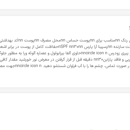
nمناسب برای پوست های حساس nncircle icon nفاقد چربی و فاقد پارابنnn30 دقیقه قبل از قرار 