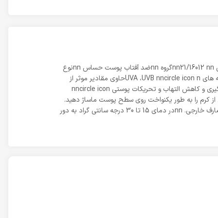
نوع محصول nnکرم nnسایز nn50 میلی لیتر nnرنگ nnبی رنگ nnمناسب برای nnپوست حساس nnمحل مصرف nnپوست nnکد بهداشتی nn21/16012 nnگروه nnضد آفتاب پوست حساس nnنوع
محفظه nnبطری پمپ دار nnکشور سازنده nnایران nnشرکت سازنده nnرسپینا آرا پارس nSPF nn30nnحفاظت کامل از پوست در برابر اشعه های UVA ،UVB nncircle icon nحاوی مقادیر موثر از
عصاره چای سبز جهت حذف رادیکال های آزاد و جلوگیری از پیری زودرس nncircle icon nحاوی آلفا بیزابولول و عصاره آلوئه ورا به منظور جلوگیری و کاهش التهاب و تحریکات پوستی nncircle icon
گرفتن در معرض نور خورشید مقدار کافی از کرم را به طور یکنواخت روی سطح پوست ماساژ دهید.
nnاز تماس با چشم ها خودداری نمایید. nncircle icon nدر صورت تماس، چشم ها را با آب فراوان شستشو دهید. nncircle icon nجهت مصارف خارجی. nnدر دمای 15 تا 30 درجه سانتی گراد به دور