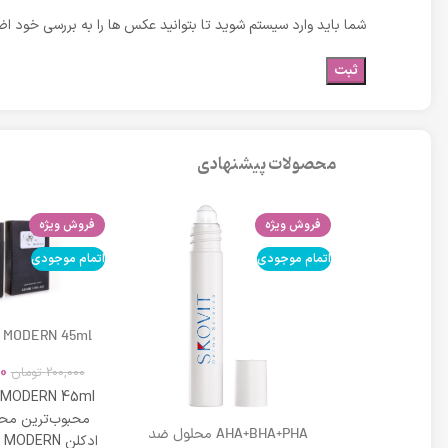
شما باید وارد سیستم شوید تا بتوانید عکس ها را به بررسی خود اضا
محصولات پیشنهادی
فروش ویژه
فروش ویژه
اتمام موجودی
اتمام موجودی
 MODERN 45ml
0
200,000
تومان
 MODERN 45ml
محبوب‌ترین محص
DD کرم لافارر شماره 02 حجم 33
AHA+BHA+PHA محلول ضد