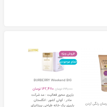
فروش ویژه
اتمام موجودی
اتمام موجودی
BURBERRY Weekend BIG
MODERN 45ml
162,480
تومان
199,000
تومان
باربری محور فعالیت : مد شرکت
مادر : کوتی کشور : انگلستان
 رسان رنگی آردن
باربری یک خانه طراحی بریتانیای