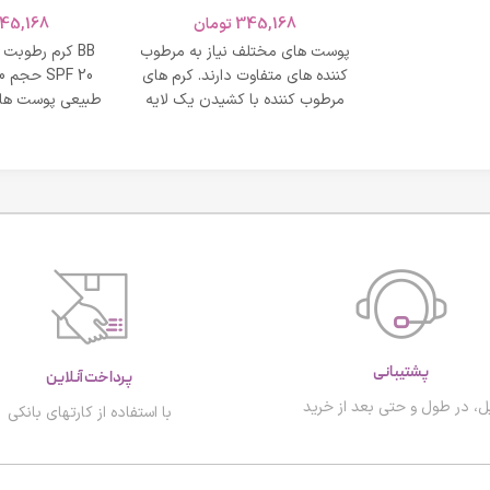
SPF 20 حجم 40 میلی لیتر – بژ
و نشاط و وقار
345,168
تومان
45,168
روشن
طبی
پوست های مختلف نیاز به مرطوب
BB کرم رطوبت
کننده های متفاوت دارند. کرم های
مرطوب کننده با کشیدن یک لایه
طبیعی پوست های
محافظت روی
پشتیبانی
پرداخت آنلاین
ل، در طول و حتی بعد از خرید
با استفاده از کارتهای بانکی