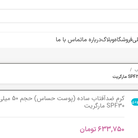
ی
فروشگاه
وبلاگ
درباره ما
تماس با ما
اب
کرم ضدآفتاب ساده (پوست 
ودی
SPF30 مارگریت
633,750
تومان