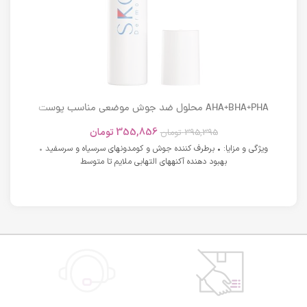
AHA+BHA+PHA محلول ضد جوش موضعی مناسب پوست
های دارای آکنه اسکوویت
355,856
تومان
395,395
تومان
ویژگی و مزایا: • برطرف کننده جوش و کومدونهای سرسیاه و سرسفید •
بهبود دهنده آکنههای التهابی ملایم تا متوسط