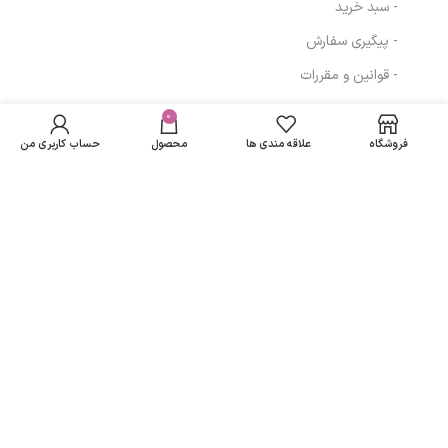
- سبد خرید
- پیگیری سفارش
- قوانین و مقررات
کرم سفت کننده
در انبار
پوست درمالیفت
موجود
0
340,190
تومان
مسیرهای ارتباطی
نمی
مدل Firmalift
فروشگاه
علاقه مندی ها
محصول
حساب کاربری من
باشد
حجم 40 میلی لیتر
تهران
نمادهای ما
تمامی حقوق متعلق به
لاریسا مد
می باشد