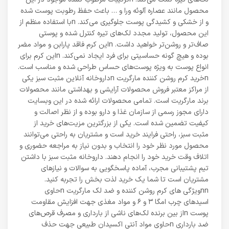
محصول مانند عصاره آلوئه ورا و … باعث حفظ رطوبت پوست شده
و از خشکی و کشیدگی پوست جلوگیری می‌کند. nبا استفاده منظم از
این محصول، تولید مجدد لک‌های تیره کنترل شده و پوستی
صاف‌تر و روشن‌تر خواهید داشت. nاین کرم فاقد پارابن و مواد مضر
بوده و هیچ گونه حساسیتی برای فرد ایجاد نمی‌کند. nاین کرم برای
انواع پوست به ویژه پوست‌های حساس طراحی شده و مناسب است.
nخرید کرم روشن کننده مارگریت nداروخانه آنلاین مثبت سبز یکی
از مراکز معتبر فروش محصولات آرایشی و بهداشتی مانند محصولات
برند مارگریت است. تمامی محصولات ارائه شده در این وبسایت
دارای مجوز رسمی از سازمان غذا و دارو بوده و از نظر اصالت و
کیفیت تضمین شده است. یکی از بزرگترین مزیت‌های خرید از
مثبت سبز، راحتی فرایند خرید است و مشتریان به راحتی می‌توانند
محصول مورد نظر خود را انتخاب و بدون نیاز به مراجعه حضوری و
اتلاف وقت خرید خود را انجام دهند. داروخانه مثبت سبز با داشتن
تیم پشتیبانی مجرب، آماده پاسخگویی به سوالات و نیازهای
مشتریان است تا شما یک خرید لذت بخش را تجربه کنید.
nnویژگی های کرم روشن کننده و ضد لک مارگریت nحاوی
اسیدهای چرب امگا ۳ و ۶ و مواد مغذی جهت افزایش مقاومت
پوست nاز بین برنده لک‌های ناشی از بارداری و مصرف قرص‌های
ضد بارداری nحاوی مواد آنتی اکسیدان طبیعی جهت حذف