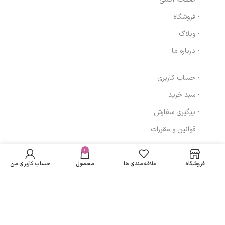
- فروشگاه
- وبلاگ
- درباره ما
- حساب کاربری
- سبد خرید
- پیگیری سفارش
- قوانین و مقررات
کرم روشن کننده و
در انبار
ضد لک دست حجم
موجود
0
408,000
تومان
مسیرهای ارتباطی
نمی
50 میلی لیتر SPF15
فروشگاه
علاقه مندی ها
محصول
حساب کاربری من
باشد
مارگریت
تهران
نمادهای ما