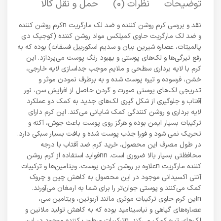
توضیحات
نظرات (0)
حمل و نقل کالا
نقد و بررسی کرم روشن کننده و ضد لک مارگریت nکرم روشن کننده
و ضد لک مارگریت حاوی کمپلکس مواد روشن کننده (کوجیک دی
پالمیتات، عصاره شیرین بیان و سدیم اسکوربیل فسفات) بوده که به
رفع تیرگی‌ها و لک‌های پوستی و بهبود رنگ پوست می‌پردازد. این
کرم با لایه برداری سطحی و ملایم موجب جداسازی لایه خارجی،
خشن، فرسوده و تیره پوست شده و به برطرف نمودن موثر و
تدریجی لک‌های پوستی صورت و گردن حاصل از افزایش سن، نور
آفتاب و جلوگیری از شکل گیری لک‌های جدید به کمک دو عملکرد
لایه برداری و روشن کنندگی کمک شایانی می‌کند. این کرم دارای
ترکیبات بسیار ایمن بوده و هرگز روی پوست باعث جوش، آکنه و
تحریک نمی شود و فورا جذب پوست شده و بافت بسیار سبکی دارد.
در طول مصرف این محصول، خرید کرم ضد آفتاب با درجه
محافظتی بسیار بالا ضروری است. nnفواید استفاده از کرم روشن
کننده مارگریت nعلاوه بر روشن کردن پوست، ویتامین‌ها و ترکیبات
آنتی اکسیدانی موجود در این محصول به کاهش چین و چروک
کمک می‌کنند و پوستی جوان‌تر را برای شما به ارمغان می‌آورند.
nاین کرم حاوی ترکیبات موثری مانند آربوتین، ویتامین سی،
عصاره‌های گیاهی و نیاسینامید بوده که به کاهش تولید ملانین و
لک‌های تیره کمک می‌کند. nترکیبات مرطوب کننده موجود در این