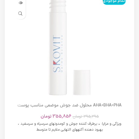
اتمام موجودی
اتما
AHA+BHA+PHA محلول ضد جوش موضعی مناسب پوست
های دارای آکنه اسکوویت
355,856
تومان
395,395
تومان
ویژگی و مزایا: • برطرف کننده جوش و کومدونهای سرسیاه و سرسفید •
بهبود دهنده آکنههای التهابی ملایم تا متوسط