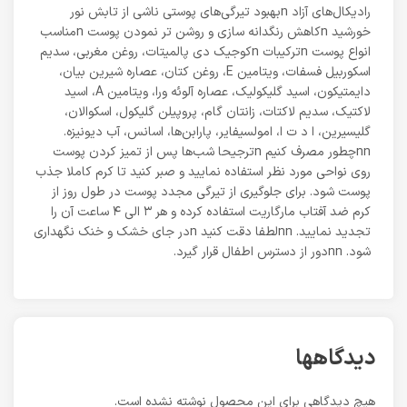
رادیکال‌های آزاد nبهبود تیرگی‌های پوستی ناشی از تابش نور
خورشید nکاهش رنگدانه سازی و روشن تر نمودن پوست nمناسب
انواع پوست nترکیبات nکوجیک دی پالمیتات، روغن مغربی، سدیم
اسکوربیل فسفات، ویتامین E، روغن کتان، عصاره شیرین بیان،
دایمتیکون، اسید گلیکولیک، عصاره آلوئه ورا، ویتامین A، اسید
لاکتیک، سدیم لاکتات، زانتان گام، پروپیلن گلیکول، اسکوالان،
گلیسیرین، ا د ت ا، امولسیفایر، پارابن‌ها، اسانس، آب دیونیزه.
nnچطور مصرف کنیم nترجیحا شب‌ها پس از تمیز کردن پوست
روی نواحی مورد نظر استفاده نمایید و صبر کنید تا کرم کاملا جذب
پوست شود. برای جلوگیری از تیرگی مجدد پوست در طول روز از
کرم ضد آفتاب مارگاریت استفاده کرده و هر ۳ الی ۴ ساعت آن را
تجدید نمایید. nnلطفا دقت کنید nدر جای خشک و خنک نگهداری
شود. nnدور از دسترس اطفال قرار گیرد.
دیدگاهها
هیچ دیدگاهی برای این محصول نوشته نشده است.