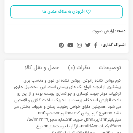
افزودن به علاقه مندی ها
دسته:
آرایش صورت
اشتراک گذاری :
توضیحات
نظرات (0)
حمل و نقل کالا
کرم روشن کننده راکوتن، روشن کننده ای قوی و مناسب برای
پیشگیری از ایجاد انواع لک های پوستی است. این محصول حاوی
ترکیبات موثر جهت نوسازی و جوانسازی پوست بوده و از این رو
باعث افزایش استحکام پوست با تحریک ساخت کلاژن و الاستین
می شود. همچنین دارای خواص رطوبت رسان و طروات بخش می
باشد.nnnنوع کرم روشن کنندهnnکرمnnحجمnn۴۰
میلی‌لیترnnکاربردnnکل صورتnnشماره مجوزnn۲۳۳۹/ظ/
۳۸nnترکیباتnnAHAnnسازگار با پوست‌هایnnانواع
پوستnnجنس محفظهnnپلاستیکnnنوع