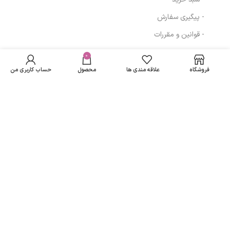
- پیگیری سفارش
- قوانین و مقررات
کرم روشن کننده
در انبار
راکوتن
موجود
0
397,572
تومان
مسیرهای ارتباطی
نمی
مدلLightening
فروشگاه
علاقه مندی ها
محصول
حساب کاربری من
باشد
حجم 40 میلی لیتر
تهران
نمادهای ما
تمامی حقوق متعلق به
لاریسا مد
می باشد