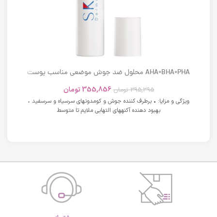
AHA+BHA+PHA محلول ضد جوش موضعی مناسب پوست
های دارای آکنه اسکوویت
355,856
تومان
395,395
تومان
ویژگی و مزایا: • برطرف کننده جوش و کومدونهای سرسیاه و سرسفید •
بهبود دهنده آکنههای التهابی ملایم تا متوسط