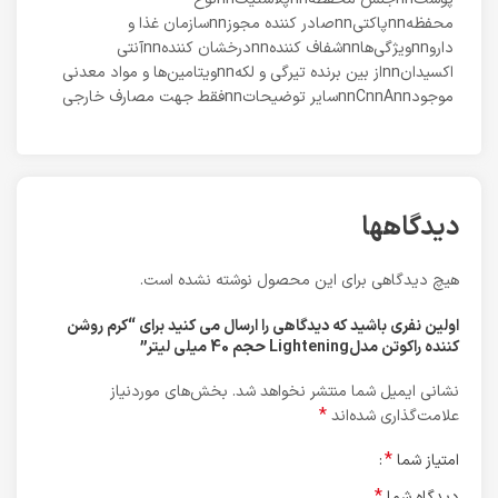
محفظهnnپاکتیnnصادر کننده مجوزnnسازمان غذا و
داروnnویژگی‌هاnnشفاف کنندهnnدرخشان کنندهnnآنتی
اکسیدانnnاز بین برنده تیرگی و لکهnnویتامین‌ها و مواد معدنی
موجودnnCnnAnnسایر توضیحاتnnفقط جهت مصارف خارجی
دیدگاهها
هیچ دیدگاهی برای این محصول نوشته نشده است.
اولین نفری باشید که دیدگاهی را ارسال می کنید برای “کرم روشن
کننده راکوتن مدلLightening حجم 40 میلی لیتر”
نشانی ایمیل شما منتشر نخواهد شد.
بخش‌های موردنیاز
*
علامت‌گذاری شده‌اند
*
امتیاز شما
*
دیدگاه شما