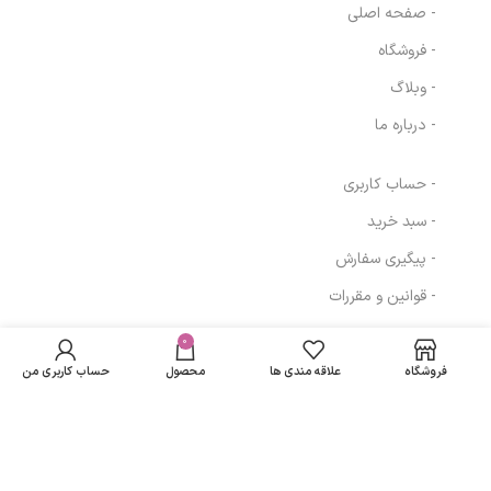
- صفحه اصلی
- فروشگاه
- وبلاگ
- درباره ما
- حساب کاربری
- سبد خرید
- پیگیری سفارش
- قوانین و مقررات
کرم روشن کننده
در انبار
338,000
تومان
درمالیفت مدل
موجود
0
مسیرهای ارتباطی
نمی
Melalift Cream
304,192
تومان
فروشگاه
علاقه مندی ها
محصول
حساب کاربری من
باشد
حجم 40 میلی لیتر
تهران
نمادهای ما