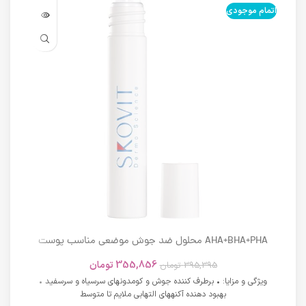
اتمام موجودی
اتما
AHA+BHA+PHA محلول ضد جوش موضعی مناسب پوست
های دارای آکنه اسکوویت
355,856
تومان
395,395
تومان
ویژگی و مزایا: • برطرف کننده جوش و کومدونهای سرسیاه و سرسفید •
بهبود دهنده آکنههای التهابی ملایم تا متوسط