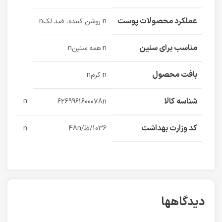
عملکرد محصولات پوست
n روشن کننده، ضد لکn
مناسب برای سنین
n همه سنینn
بافت محصول
n کرمn
شناسه کالا
n
6269961600078n
کد وزارت بهداشت
1036/ظ/48n
n
دیدگاهها