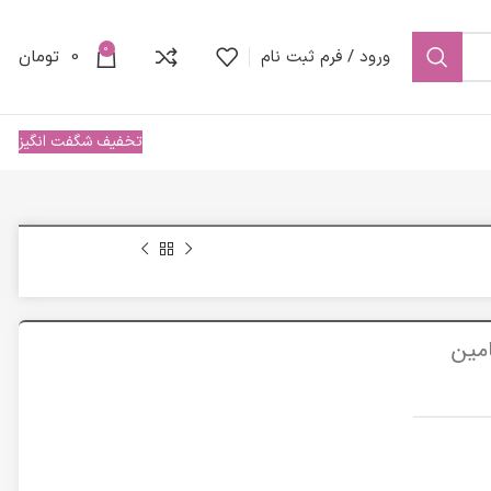
0
ورود / فرم ثبت نام
0
تومان
تخفیف شگفت انگیز
C-F مدل ویتامین