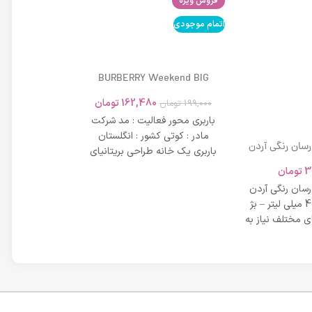
فروش ویژه
اتمام موجودی
اتمام موجودی
BURBERRY Weekend BIG
MODERN 45ml
162,480
تومان
199,000
تومان
باربری محور فعالیت : مد شرکت
مادر : کوتی کشور : انگلستان
 رسان رنگی آردن
باربری یک خانه طراحی بریتانیای
SPF 20 حجم 40 میلی لیتر – بژ
میلی لیتر
لوکس است که
3
تومان
42,734
عی
 رسان رنگی آردن
مشخصات دی دی 
SPF 20 حجم 40 میلی لیتر – بژ
 مختلف نیاز به
بر خاصیت پو
پوست، عم