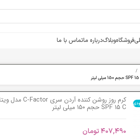
ی
فروشگاه
وبلاگ
درباره ما
تماس با ما
کرم روز روشن کننده آردن سری actor
ودی
SPF 15 C حجم 150 میلی لیتر
407,490
تومان