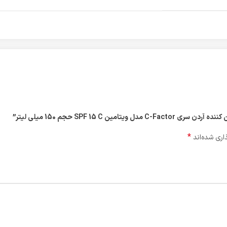
SPF 15 C حجم 150 میلی لیتر”
*
اری شده‌اند