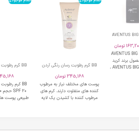
اتمام موجودی
اتمام موجودی
AVENTUS BIG
163,20
تومان
AVENTUS BIG
ول برند کرید
BB کرم رطوبت رسان رنگی آردن
BB کرم رطوبت
ادکلن AVENTUS BIG MODERN ،
SPF 20 حجم 40 میلی لیتر – بژ
و نشاط و وقار
345,168
تومان
45,168
روشن
طبی
پوست های مختلف نیاز به مرطوب
BB کرم رطوبت
کننده های متفاوت دارند. کرم های
مرطوب کننده با کشیدن یک لایه
طبیعی پوست های
محافظت روی