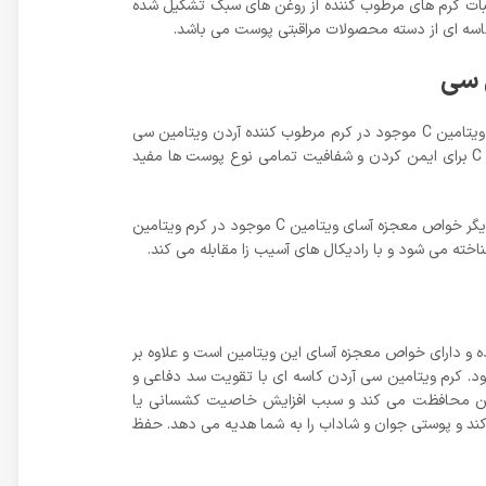
ات کرم های مرطوب کننده از روغن های سبک تشکیل شده
کاسه ای از دسته محصولات مراقبتی پوست می باشد.
ویتامین C موجب شفافیت، طراوت،شادابی و درخشندگی پوست می شود و از ایجاد چین و چروک و پیری زودرس پوست جلوگیری می کند. ویتامین C موجود در کرم مرطوب کننده آردن ویتامین سی
پوست را در برابر آلودگی های محیطی و آسیب های اشعه مضر آفتاب محافظت کرده و قرمزی و خشکی پوست را درمان می کند. ویتامین C برای ایمن کردن و شفافیت تمامی نوع پوست ها مفید
ویتامین C در کرم روز آردن ، در رفع و کمرنگ شدن خط و چروک های به وجود آمده زیر چشم موثر است و محرک تولید کلاژن می باشد. از دیگر خواص معجزه آسای ویتامین C موجود در کرم ویتامین
ننده آردن ویتامین سی ، مرطوب کننده ای ایده آل و مناسب استفاده انواع پوست می باشد. این محصول حاوی ویتامین C بوده و دارای خواص معجزه آسای این ویتامین است و علاوه بر
 کرم ویتامین سی آردن کاسه ای با تقویت سد دفاعی و
 گرفتن محافظت می کند و سبب افزایش خاصیت کشسانی یا
 جلوگیری می کند و پوستی جوان و شاداب را به شما هدیه می دهد. حفظ