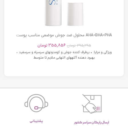
AHA+BHA+PHA محلول ضد جوش موضعی مناسب پوست
های دارای آکنه اسکوویت
355,856
تومان
395,395
تومان
ویژگی و مزایا: • برطرف کننده جوش و کومدونهای سرسیاه و سرسفید •
بهبود دهنده آکنههای التهابی ملایم تا متوسط
پشتیبانی
ارسال رایگان سراسر کشور