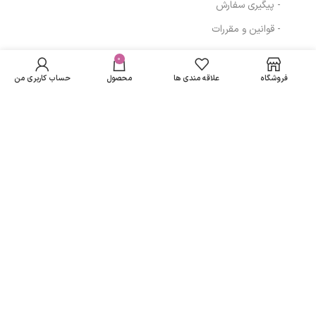
- پیگیری سفارش
- قوانین و مقررات
در انبار
کرم رفع ترک بدن
موجود
0
مسیرهای ارتباطی
510,000
تومان
حجم 75 میلی لیتر
نمی
مارگریت
فروشگاه
علاقه مندی ها
محصول
حساب کاربری من
باشد
تهران
نمادهای ما
تمامی حقوق متعلق به
لاریسا مد
می باشد