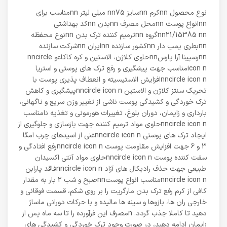
نوع محصول nnکرم nnسایز nn75 میلی لیتر nnمناسب برای
nnانواع پوست nnمحل مصرف nnبدن nnکد بهداشتی
nn21/15385 nnگروه nnترمیم کننده ترک بدن nnنوع محفظه
nnبطری پمپ دار nnکشور سازنده nnایران nnشرکت سازنده
nnرسپینا آرا پارسnnحاوی کلاژن، الاستین و کره کاکاعو nncircle
icon nمناسب جهت پیشگیری و رفع ترک های پوستی و استریا
nncircle icon nافزایش الاستیسیته و انعطاف پذیری پوست با
تحریک سنتز کلاژن و الاستین nncircle icon nپیشگیری و کاهش
ترک خوردگی و کشیدگی پوست ناشی از تغییر وزن سریع و ناگهانی،
بارداری و زایمان، دوران بلوغ، تغییرات هورمونی و تغذیه نامناسب
nncircle icon nحاوی مواد ترمیم کننده جهت بازسازی و جلوگیری از
ایجاد ترک های پوستی nncircle icon nغنی از اسیدهای چرب امگا
3 و 6 جهت افزایش مقاومت پوست nncircle icon nرفع افتادگی و
سفت کننده پوست nncircle icon nحاوی مواد آنتی اکسیدان
طبیعی جهت حذف رادیکال های آزاد nncircle icon nفاقد پارابن
nncircle icon nمناسب انواع پوستnnصبح و شب 2 بار به مقدار
کافی از کرم رفع ترک بدن مارگریت را بر روی شکم، قسمت فوقانی و
خارجی ران ها، بازوها و سینه ها مالیده و با حرکات دورانی ماساژ
دهید تا کاملا جذب گردد. nمصرف این فرآورده را تا سه ماه پس از
زایمان ادامه دهید، در صورت وجود ترک خوردگی و کشیدگی های