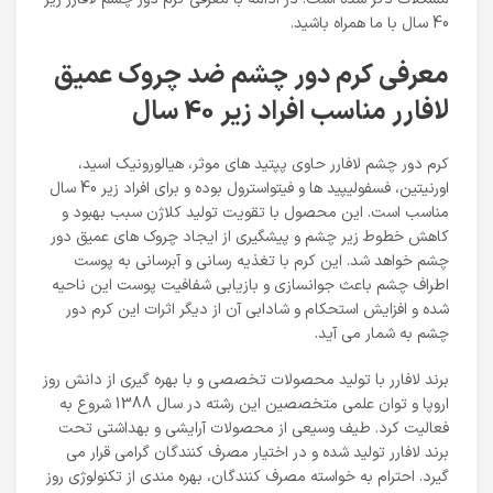
40 سال با ما همراه باشید.
معرفی کرم دور چشم ضد چروک عمیق
لافارر مناسب افراد زیر 40 سال
کرم دور چشم لافارر حاوی پپتید های موثر، هیالورونیک اسید،
اورنیتین، فسفولیپید ها و فیتواسترول بوده و برای افراد زیر 40 سال
مناسب است. این محصول با تقویت تولید کلاژن سبب بهبود و
کاهش خطوط زیر چشم و پیشگیری از ایجاد چروک های عمیق دور
چشم خواهد شد. این کرم با تغذیه رسانی و آبرسانی به پوست
اطراف چشم باعث جوانسازی و بازیابی شفافیت پوست این ناحیه
شده و افزایش استحکام و شادابی آن از دیگر اثرات این کرم دور
چشم به شمار می آید.
برند لافارر با تولید محصولات تخصصی و با بهره گیری از دانش روز
اروپا و توان علمی متخصصین این رشته در سال 1388 شروع به
فعالیت کرد. طیف وسیعی از محصولات آرایشی و بهداشتی تحت
برند لافارر تولید شده و در اختیار مصرف کنندگان گرامی قرار می
گیرد. احترام به خواسته مصرف کنندگان، بهره مندی از تکنولوژی روز