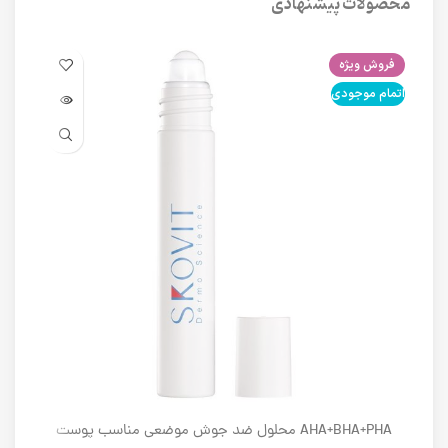
محصولات پیشنهادی
فروش ویژه
فرو
اتمام موجودی
اتما
AHA+BHA+PHA محلول ضد جوش موضعی مناسب پوست