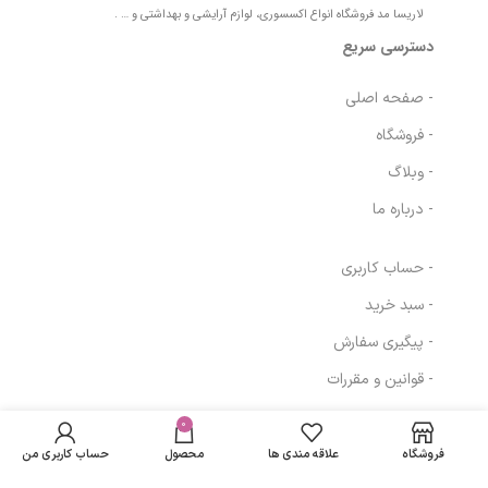
لاریسا مد فروشگاه انواع اکسسوری، لوازم آرایشی و بهداشتی و … .
دسترسی سریع
- صفحه اصلی
- فروشگاه
- وبلاگ
- درباره ما
- حساب کاربری
- سبد خرید
- پیگیری سفارش
- قوانین و مقررات
کرم دور چشم
در انبار
ضد چروک عمیق
موجود
0
1,052,762
تومان
مسیرهای ارتباطی
لافارر مناسب افراد
نمی
زیر 40 سال حجم
فروشگاه
علاقه مندی ها
محصول
حساب کاربری من
باشد
15 میلی لیتر
تهران