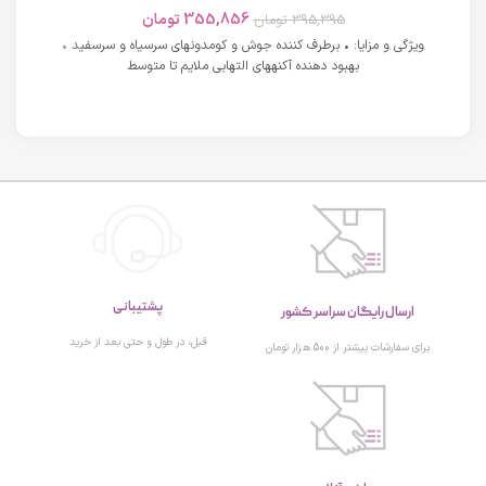
های دارای آکنه اسکوویت
355,856
تومان
395,395
تومان
ویژگی و مزایا: • برطرف کننده جوش و کومدونهای سرسیاه و سرسفید •
بهبود دهنده آکنههای التهابی ملایم تا متوسط
پشتیبانی
ارسال رایگان سراسر کشور
قبل، در طول و حتی بعد از خرید
برای سفارشات بیشتر از 500 هزار تومان