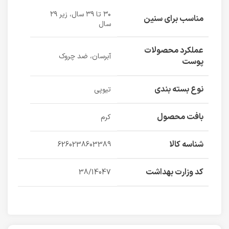
۳۰ تا ۳۹ سال، زیر ۲۹
مناسب برای سنین
سال
عملکرد محصولات
آبرسان، ضد چروک
پوست
نوع بسته بندی
تیوپی
بافت محصول
کرم
شناسه کالا
6260238603389
کد وزارت بهداشت
38/14047