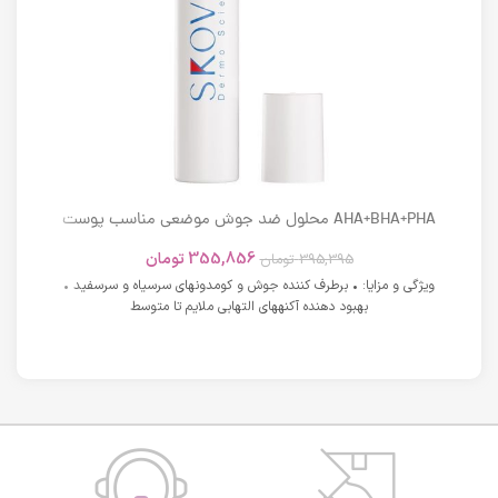
AHA+BHA+PHA محلول ضد جوش موضعی مناسب پوست
های دارای آکنه اسکوویت
355,856
تومان
395,395
تومان
ویژگی و مزایا: • برطرف کننده جوش و کومدونهای سرسیاه و سرسفید •
بهبود دهنده آکنههای التهابی ملایم تا متوسط