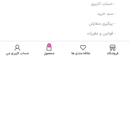
- حساب کاربری
- سبد خرید
- پیگیری سفارش
- قوانین و مقررات
کرم دست و صورت
در انبار
جوجوبا تیوپی
موجود
0
74,000
تومان
مسیرهای ارتباطی
نمی
مای|My jojoba oil
فروشگاه
علاقه مندی ها
محصول
حساب کاربری من
باشد
cream
تهران
نمادهای ما