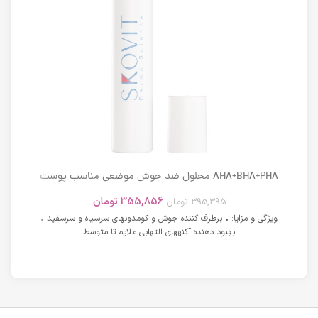
AHA+BHA+PHA محلول ضد جوش موضعی مناسب پوست
های دارای آکنه اسکوویت
355,856
تومان
395,395
تومان
ویژگی و مزایا: • برطرف کننده جوش و کومدونهای سرسیاه و سرسفید •
بهبود دهنده آکنههای التهابی ملایم تا متوسط