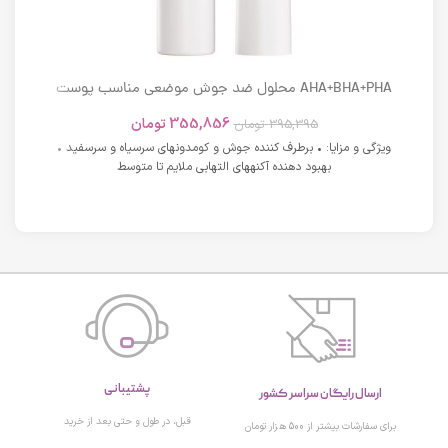
AHA+BHA+PHA محلول ضد جوش موضعی مناسب پوست
های دارای آکنه اسکوویت
355,856
تومان
395,395
تومان
ویژگی و مزایا: • برطرف کننده جوش و کومدونهای سرسیاه و سرسفید •
بهبود دهنده آکنههای التهابی ملایم تا متوسط
پشتیبانی
ارسال رایگان سراسر کشور
قبل، در طول و حتی بعد از خرید
برای سفارشات بیشتر از 500 هزار تومان